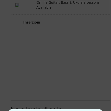
Online Guitar, Bass & Ukulele Lessons
Available
Inserzioni
Navigatore intelligente