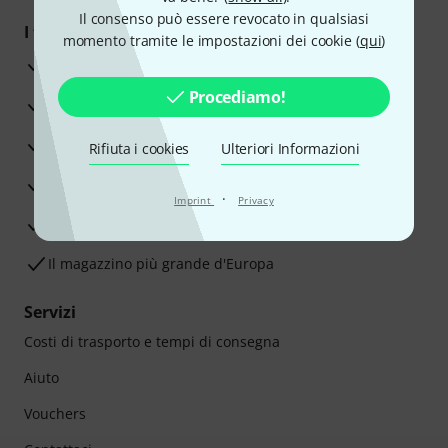
Il consenso può essere revocato in qualsiasi
I tuoi vantaggi
momento tramite le impostazioni dei cookie (
qui
)
3 anni di garanzia Thomann
Procediamo!
30 giorni di garanzia soddisfatti o rimborsati
Servizio Riparazioni
Rifiuta i cookies
Ulteriori Informazioni
Consigli degli esperti
·
Imprint
Privacy
Soddisfazione Garantita
Il magazzino più grande d'Europa
Servizi
Costi di trasporto e tempi di consegna
Aiuto
Vouchers