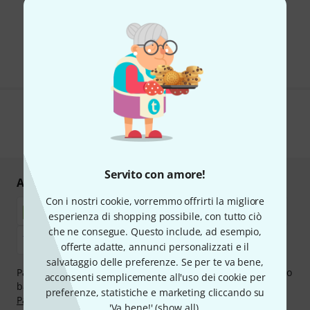
Lista degli annunci
Inserisci un annuncio gratuitamente
Ti piace ciò che vedi?
Servito con amore!
Acquisti e pagamenti sicuri
Con i nostri cookie, vorremmo offrirti la migliore
esperienza di shopping possibile, con tutto ciò
che ne consegue. Questo include, ad esempio,
offerte adatte, annunci personalizzati e il
salvataggio delle preferenze. Se per te va bene,
Paga in tutta sicurezza con Contanti alla consegna, Bonifico
acconsenti semplicemente all'uso dei cookie per
bancario, PayPal, Amazon Pay,
Klarna Paga Ora
,
Klarna
preferenze, statistiche e marketing cliccando su
Paga in 3 rate
oppure Carta di credito.
'Va bene!' (
show all
).