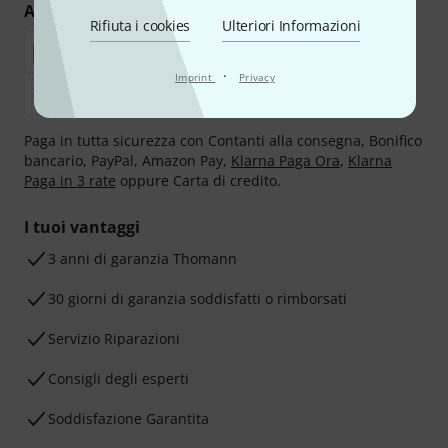
Acquisti e pagamenti sicuri
Rifiuta i cookies
Ulteriori Informazioni
·
Imprint
Privacy
Paga in tutta sicurezza con Contanti alla consegna, Bonifico
bancario, PayPal, Amazon Pay,
Klarna Paga Ora
,
Klarna
Paga in 3 rate
oppure Carta di credito.
I tuoi vantaggi
3 anni di garanzia Thomann
30 giorni di garanzia soddisfatti o rimborsati
Servizio Riparazioni
Consigli degli esperti
Soddisfazione Garantita