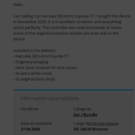
Hello,

I am selling my Hercules DJControl Inpulse T7. I bought the device 
in November 2025. It is in excellent condition and everything 
works perfectly. The controller was used exclusively at home. 
Some of the original protective stickers are even still on the 
device.

Included in the delivery:

- Hercules DJControl Inpulse T7

- Original packaging

- Deck Saver (custom-fit dust cover)

- 2x extra white vinyls

- 2x original black vinyls
Informazioni sul produttore
Venditore
Categoria
Set / Bundle
Data di creazione
Luogo (
Mostra la mappa
)
27.04.2026
DE -28215 Bremen