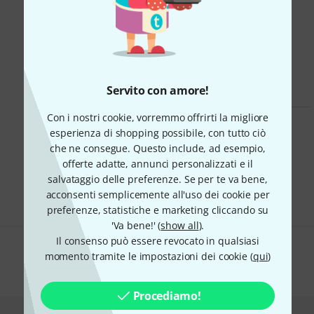
funktioniert einwandfrei. Die
l?amore per la musica con la
einzigen Gebrauchsspuren
stessa dedizione con cui la
befinden sich auf der linken
viviamo ogn...
Seite, wie au...
Servito con amore!
Con i nostri cookie, vorremmo offrirti la migliore
Navigatore intelligente
esperienza di shopping possibile, con tutto ciò
che ne consegue. Questo include, ad esempio,
Lista degli annunci
Inserisci un annuncio gratuitamente
offerte adatte, annunci personalizzati e il
salvataggio delle preferenze. Se per te va bene,
acconsenti semplicemente all'uso dei cookie per
preferenze, statistiche e marketing cliccando su
'Va bene!' (
show all
).
Il consenso può essere revocato in qualsiasi
momento tramite le impostazioni dei cookie (
qui
)
Ti piace ciò che vedi?
Procediamo!