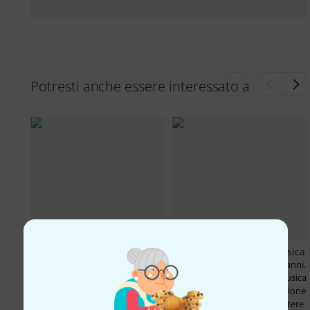
Potresti anche essere interessato a
Harley Benton G212
GuitarLab - Scuola di Musica
Celestion V30 2x12 cabinet
05.05. in Genova
Da oltre 10 anni,
200 €
·
29.04. in Bamberg
2x12-
GuitarLab ? una scuola di musica
Cabinet von Harley Benton mit
a Genova nata con una missione
Celestion V30-Lautsprechern. Es
semplice e potente: trasmettere