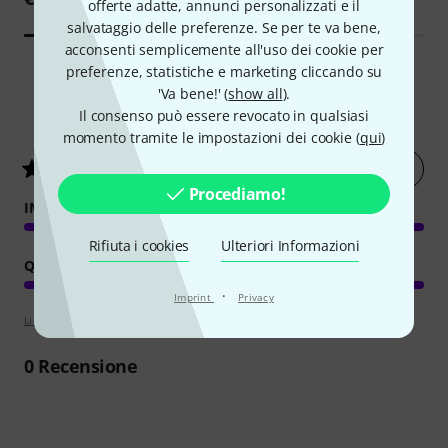
offerte adatte, annunci personalizzati e il
salvataggio delle preferenze. Se per te va bene,
acconsenti semplicemente all'uso dei cookie per
preferenze, statistiche e marketing cliccando su
'Va bene!' (
show all
).
1
Valutazioni dei clienti
Il consenso può essere revocato in qualsiasi
momento tramite le impostazioni dei cookie (
qui
)
Valuta ora
5
/ 5
Procediamo!
IMMAGINE/SUONO
Rifiuta i cookies
Ulteriori Informazioni
QUALITÀ
·
Imprint
Privacy
Linee guida per la valutazione
0
Recensione