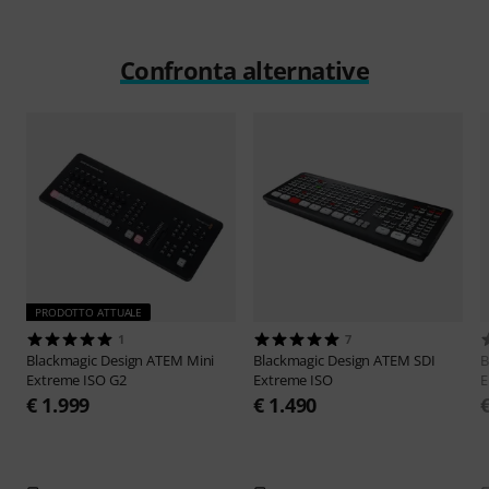
Confronta alternative
PRODOTTO ATTUALE
1
7
Blackmagic Design
ATEM Mini
Blackmagic Design
ATEM SDI
B
Extreme ISO G2
Extreme ISO
E
€ 1.999
€ 1.490