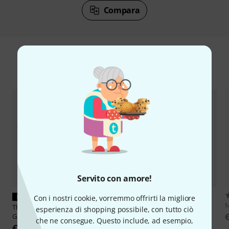
Compara
Accessori e articoli coordinati
Servito con amore!
725
MATCH PERFETTO
Con i nostri cookie, vorremmo offrirti la migliore
Flyht Pro
WP Safe Box 3 IP65
M
Thon
Case ATEM Mini Extreme
esperienza di shopping possibile, con tutto ciò
€ 39
G2
che ne consegue. Questo include, ad esempio,
€ 183