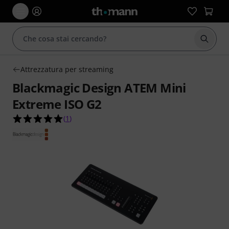
Avviare
Attrezzatura per streaming
Blackmagic Design ATEM Mini
Extreme ISO G2
5.0 su 5 stelle su 1 valutazioni dei clienti
(
1
)