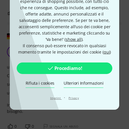
esperienza di shopping possibile, con tutto ciò
che ne consegue. Questo include, ad esempio,
3
0
SEGNALA UN ABUSO
offerte adatte, annunci personalizzati e il
salvataggio delle preferenze. Se per te va bene,
acconsenti semplicemente all'uso dei cookie per
preferenze, statistiche e marketing cliccando su
Mostra originale
'Va bene!' (
show all
).
Il consenso può essere revocato in qualsiasi
Buoni bassi
AW
momento tramite le impostazioni dei cookie (
qui
)
A. Wessel 21.07.2018
uso
Procediamo!
Caratteristiche
Rifiuta i cookies
Ulteriori Informazioni
suono/qualitá
utilizzo da computer
·
Imprint
Privacy
Intuitivo, semplice, buono. Proprio quello di cui avevo
bisogno.
0
0
SEGNALA UN ABUSO