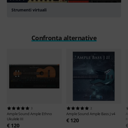
Strumenti virtuali
Confronta alternative
3
2
Ample Sound
Ample Ethno
Ample Sound
Ample Bass J v4
A
Ukulele III
H
€ 120
€ 120