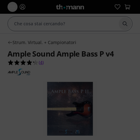
Avviare
Strum. Virtual. + Campionatori
Ample Sound Ample Bass P v4
4.3 su 5 stelle su 4 valutazioni dei clienti
(
4
)