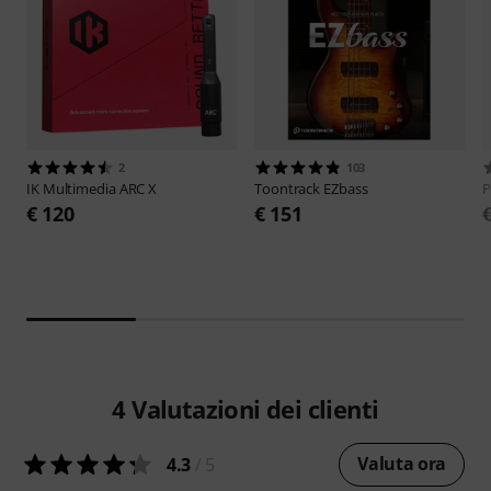
2
103
IK Multimedia
ARC X
Toontrack
EZbass
P
€ 120
€ 151
4
Valutazioni dei clienti
Valuta ora
4.3
/ 5