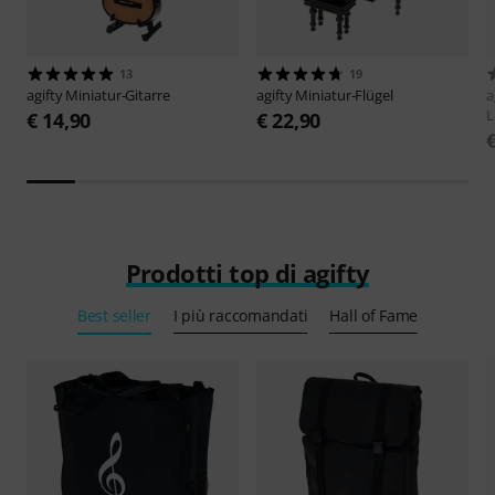
13
19
agifty
Miniatur-Gitarre
agifty
Miniatur-Flügel
a
L
€ 14,90
€ 22,90
Prodotti top di agifty
Best seller
I più raccomandati
Hall of Fame