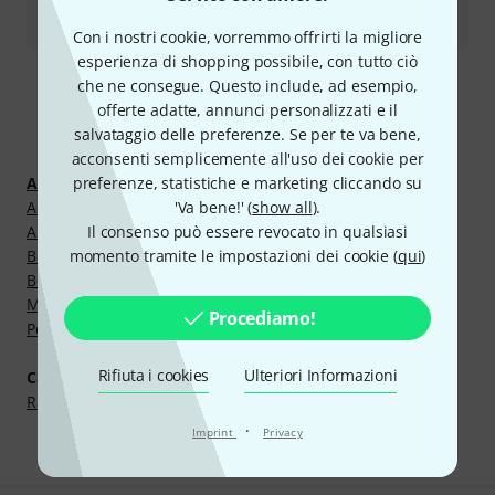
Tutti i contatti
Con i nostri cookie, vorremmo offrirti la migliore
esperienza di shopping possibile, con tutto ciò
che ne consegue. Questo include, ad esempio,
offerte adatte, annunci personalizzati e il
Scopri di più
salvataggio delle preferenze. Se per te va bene,
acconsenti semplicemente all'uso dei cookie per
preferenze, statistiche e marketing cliccando su
Accessori
'Va bene!' (
show all
).
Accessori per Leggii
Il consenso può essere revocato in qualsiasi
Altre Idee Regalo
momento tramite le impostazioni dei cookie (
qui
)
Blocchi per Appunti
Borse e Zaini
Magneti
Procediamo!
Penne
Rifiuta i cookies
Ulteriori Informazioni
Categorie successive
Raccoglitori per Spartiti
·
Imprint
Privacy