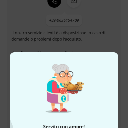
+39-0636154709
Il nostro servizio clienti è a disposizione in caso di
domande o problemi dopo l'acquisto.
Prepara il tuo numero cliente
Orari di apertura (CEST - Ora legale
dell'Europa centrale)
Utilizza il servizio di richiamata
Altre opzioni di contatto
Restituire un prodotto
Servito con amore!