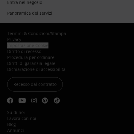
Entra nel negozio
Panoramica dei servizi
Termini & Condizioni
/
Stampa
Privacy
Impostazione Cookie
Diritto di recesso
Procedura per ordinare
Diritti di garanzia legale
Dichiarazione di accessibilità
Recesso dal contratto
Su di noi
Lavora con noi
Blog
Annunci