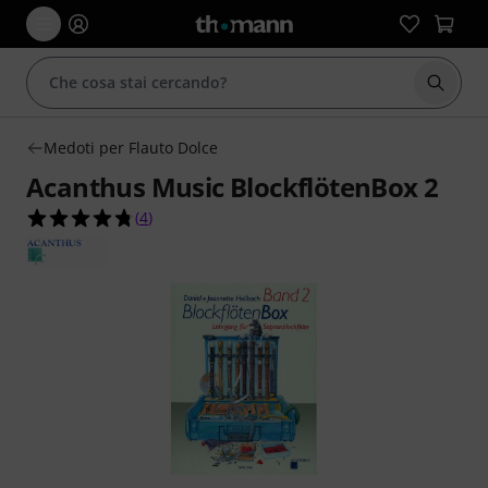
Avviare
Medoti per Flauto Dolce
Acanthus Music BlockflötenBox 2
4.8 su 5 stelle su 4 valutazioni dei clienti
(
4
)