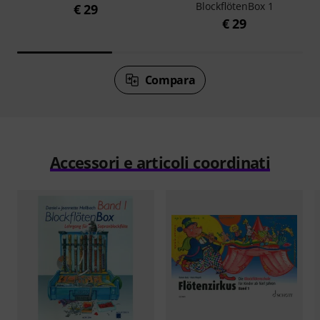
BlockflötenBox 1
€ 29
€ 29
Compara
Accessori e articoli coordinati