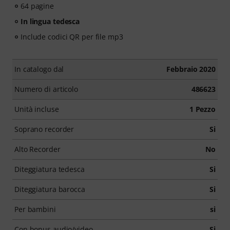
64 pagine
In lingua tedesca
Include codici QR per file mp3
In catalogo dal
Febbraio 2020
Numero di articolo
486623
Unità incluse
1 Pezzo
Soprano recorder
Si
Alto Recorder
No
Diteggiatura tedesca
Si
Diteggiatura barocca
Si
Per bambini
si
Con bonus audio/video
Si