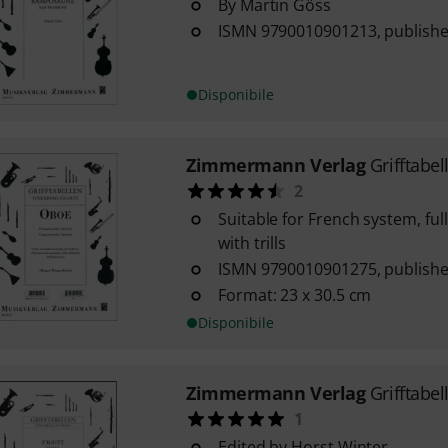
By Martin Göss
ISMN 9790010901213, publishe
Disponibile
Zimmermann Verlag
Grifftabe
2
Suitable for French system, fu
with trills
ISMN 9790010901275, publishe
Format: 23 x 30.5 cm
Disponibile
Zimmermann Verlag
Grifftabel
1
Edited by Horst Winter