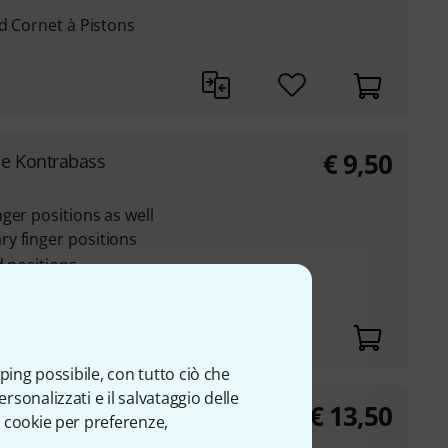
nd Cornet à Pistons
€
9,50
lle Kontrabass
ger positions as well
y finger positions
d positions
imately 30 x 84 cm
itches
ping possibile, con tutto ciò che
sonalizzati e il salvataggio delle
€
13,50
onzert Bassposaune
 cookie per preferenze,
maggiore - Concerto