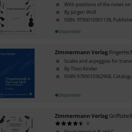
With positions of the notes on 
By Jürgen Wolf
ISBN: 9790010901138, Publishe
Disponibile
Zimmermann Verlag
Fingertec
Scales and arpeggios for trans
By Theo Kinder
ISMN 9790010362908, Catalog
Disponibile
Zimmermann Verlag
Grifftabe
8
For trumpet in B and C