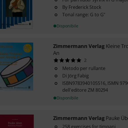
By Frederick Stock
Tonal range: G to G"
Disponibile
Zimmermann Verlag
Kleine T
An
2
Metodo per rullante
Di Jörg Fabig
ISBN9783940105516, ISMN 979
dell'editore ZM 80294
Disponibile
Zimmermann Verlag
Pauke Üb
258 exercises for timpani