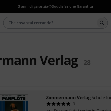
3 anni di garanzia
Soddisfazione Garantita
Avvia
mann Verlag
28
Zimmermann Verlag
Schule fü
3
For pan flute/ syrinx in G majo