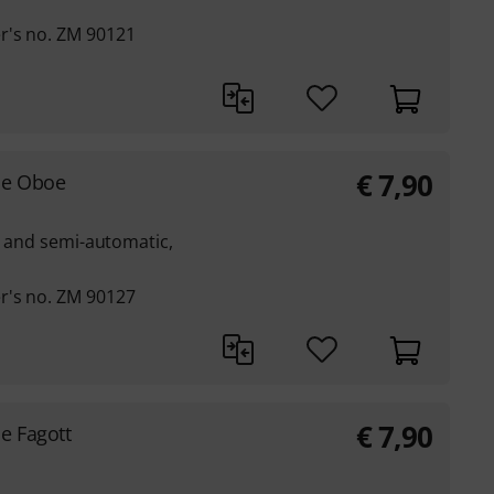
r's no. ZM 90121
€
7,90
lle Oboe
ll and semi-automatic,
r's no. ZM 90127
€
7,90
le Fagott