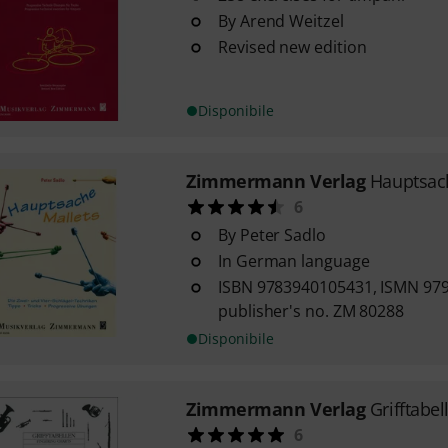
By Arend Weitzel
Revised new edition
Disponibile
Zimmermann Verlag
Hauptsac
6
By Peter Sadlo
In German language
ISBN 9783940105431, ISMN 97
publisher's no. ZM 80288
Disponibile
Zimmermann Verlag
Grifftabel
6