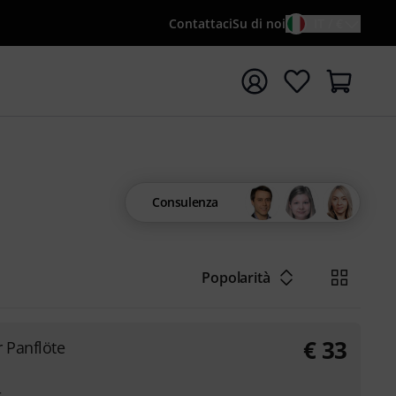
Contattaci
Su di noi
IT / €
re la ricerca con il termine di ricerca {searchTerm}
Consulenza
Popolarità
€
33
r Panflöte
r