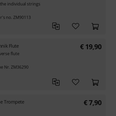
the individual strings
r's no. ZM90113
€
19,90
hnik Flute
verse flute
ue Nr. ZM36290
€
7,90
lle Trompete