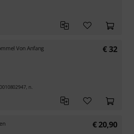
€
32
rommel Von Anfang
0010802947, n.
€
20,90
en