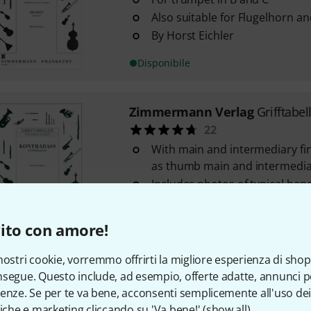
Also suitable for Flugelhorn a
By Horst Eichler
Disponibile
Zimmermann Verlag
Grifftabe
22
With main and intermediary fin
as thumb main and intermediar
Includes photos of typical han
Fold-out "fingerboard" approx
long with the corresponding p
ito con amore!
Disponibile
nostri cookie, vorremmo offrirti la migliore esperienza di shop
segue. Questo include, ad esempio, offerte adatte, annunci per
Zimmermann Verlag
Sachse K
enze. Se per te va bene, acconsenti semplicemente all'uso dei
Ernst Sachse: Concerto in Fa 
tiche e marketing cliccando su 'Va bene!' (
show all
).