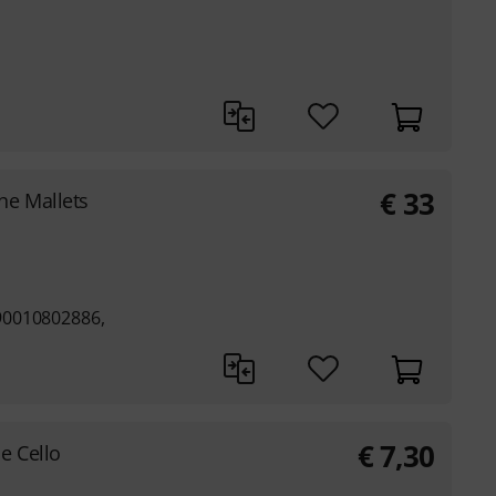
€
33
he Mallets
90010802886,
€
7,30
le Cello