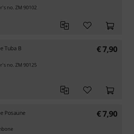
r's no. ZM 90102
€
7,90
lle Tuba B
r's no. ZM 90125
€
7,90
lle Posaune
ombone