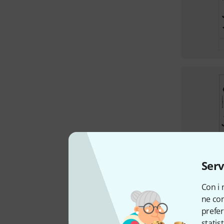
Serv
Con i 
ne con
prefer
statis