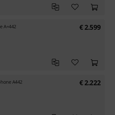
€
2.599
ne A=442
€
2.222
phone A442