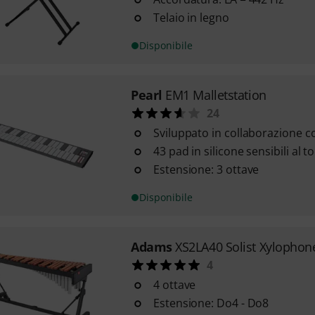
Telaio in legno
Disponibile
Pearl
EM1 Malletstation
24
Sviluppato in collaborazione c
43 pad in silicone sensibili al t
Estensione: 3 ottave
Disponibile
Adams
XS2LA40 Solist Xylophon
4
4 ottave
Estensione: Do4 - Do8