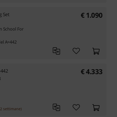
€
1.090
 Set
n School For
el A=442
€
4.333
=442
8
-2 settimane)