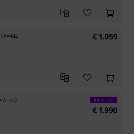
€
1.059
l A=442
e A=442
TOP SELLER
€
1.990