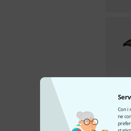
Serv
Con i 
ne con
prefer
statis