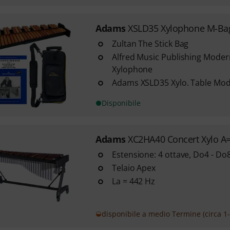
Adams
XSLD35 Xylophone M-Bag
Zultan The Stick Bag
Alfred Music Publishing Moder
Xylophone
Adams XSLD35 Xylo. Table Mod
Disponibile
Adams
XC2HA40 Concert Xylo A
Estensione: 4 ottave, Do4 - Do
Telaio Apex
La = 442 Hz
disponibile a medio Termine (circa 1