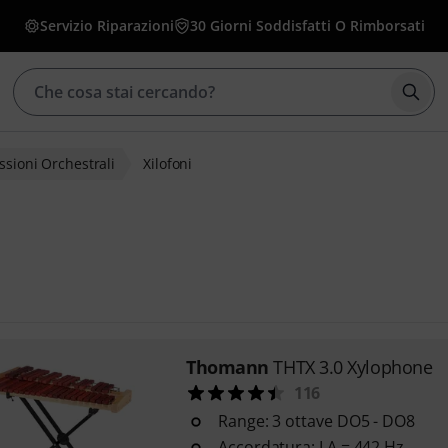
Servizio Riparazioni
30 Giorni Soddisfatti O Rimborsati
Avvia
ssioni Orchestrali
Xilofoni
Thomann
THTX 3.0 Xylophone
116
Range: 3 ottave DO5 - DO8
Accordatura: LA = 442 Hz