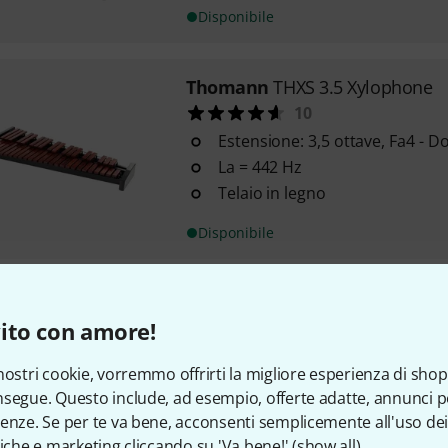
Disponibile
Thomann
THXS 3.5 Xylophone
10
Estensione: 3,5 ottave, Fa4 - D
La = 442 Hz
Telaio in legno
Disponibile
Thomann
THX 3.5 A=442Hz
ito con amore!
18
Modello per orchestra
nostri cookie, vorremmo offrirti la migliore esperienza di shop
Estensione: 3,5 ottave, Fa4 - D
segue. Questo include, ad esempio, offerte adatte, annunci per
La = 442 Hz
enze. Se per te va bene, acconsenti semplicemente all'uso dei
tiche e marketing cliccando su 'Va bene!' (
show all
).