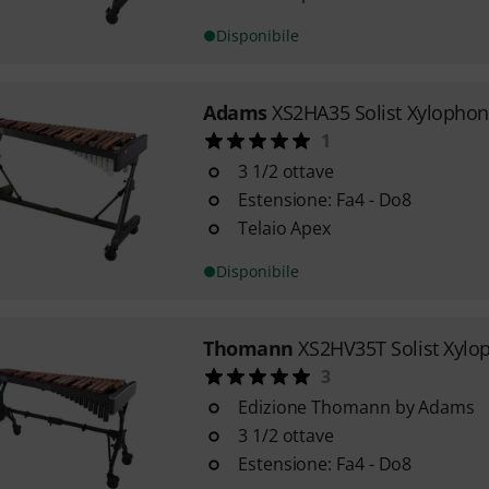
Disponibile
Adams
XS2HA35 Solist Xylopho
1
3 1/2 ottave
Estensione: Fa4 - Do8
Telaio Apex
Disponibile
Thomann
XS2HV35T Solist Xylo
3
Edizione Thomann by Adams
3 1/2 ottave
Estensione: Fa4 - Do8