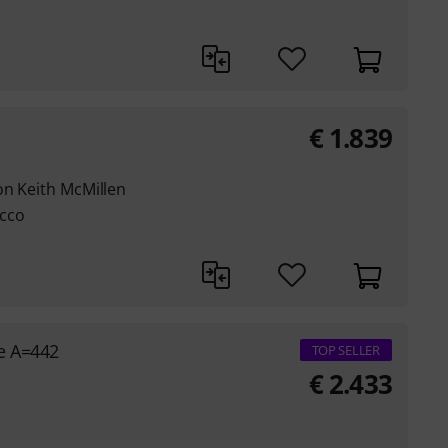
€
1.839
on Keith McMillen
occo
e A=442
TOP SELLER
€
2.433