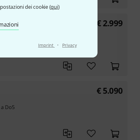
postazioni dei cookie (
qui
)
€
2.999
rmazioni
·
Imprint
Privacy
€
5.090
1 a Do5