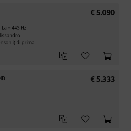
€
5.090
, La = 443 Hz
lissandro
nsonii) di prima
€
5.333
MB