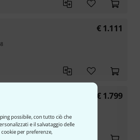
€
1.111
o8
€
1.799
ping possibile, con tutto ciò che
o8
sonalizzati e il salvataggio delle
 cookie per preferenze,