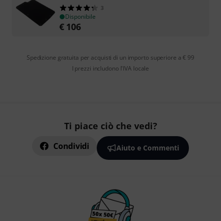
3
Disponibile
€
106
Spedizione gratuita per acquisti di un importo superiore a € 99
I prezzi includono l'IVA locale
Ti piace ciò che vedi?
Condividi
Aiuto e Commenti