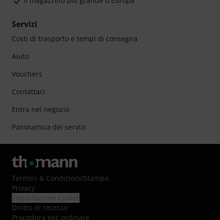
Il magazzino più grande d'Europa
Servizi
Costi di trasporto e tempi di consegna
Aiuto
Vouchers
Contattaci
Entra nel negozio
Panoramica dei servizi
Termini & Condizioni
/
Stampa
Privacy
Impostazione Cookie
Diritto di recesso
Procedura per ordinare