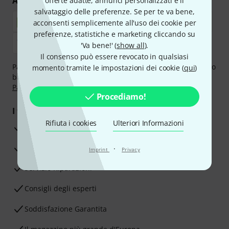
Acquisti e pagamenti sicuri
offerte adatte, annunci personalizzati e il
salvataggio delle preferenze. Se per te va bene,
acconsenti semplicemente all'uso dei cookie per
preferenze, statistiche e marketing cliccando su
'Va bene!' (
show all
).
Il consenso può essere revocato in qualsiasi
Paga in tutta sicurezza con Contanti alla consegna, Bonifico
momento tramite le impostazioni dei cookie (
qui
)
bancario, PayPal, Amazon Pay,
Klarna Paga Ora
,
Klarna
Paga in 3 rate
oppure Carta di credito.
Procediamo!
I tuoi vantaggi
Rifiuta i cookies
Ulteriori Informazioni
3 anni di garanzia Thomann
30 giorni di garanzia soddisfatti o rimborsati
·
Imprint
Privacy
Servizio Riparazioni
Consigli degli esperti
Soddisfazione Garantita