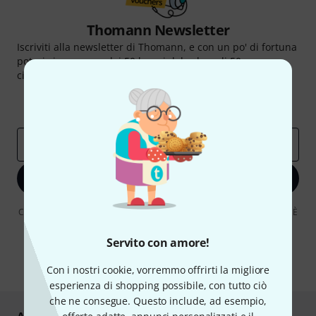
Thomann Newsletter
Iscriviti alla newsletter di Thomann, e con un po' di fortuna
potrai vincere uno dei 50 buoni del valore di 50 euro
ciascuno!
Contributi d'ispirazione
Offerte
Approfondimenti Thomann
Indirizzo e-mail
*
Iscriviti ora
Cliccando su "Iscriviti ora", lei accetta di ricevere pubblicità via e-mail. È
possibile annullare l'iscrizione in qualsiasi momento. Può trovare
ulteriori informazioni sulla newsletter nelle nostre linee guida per la
Servito con amore!
protezione dei dati
data protection guideline
.
* Richiesto
Con i nostri cookie, vorremmo offrirti la migliore
esperienza di shopping possibile, con tutto ciò
che ne consegue. Questo include, ad esempio,