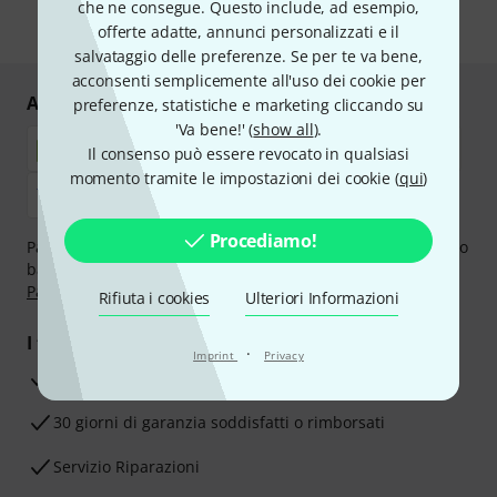
che ne consegue. Questo include, ad esempio,
* Richiesto
offerte adatte, annunci personalizzati e il
salvataggio delle preferenze. Se per te va bene,
acconsenti semplicemente all'uso dei cookie per
Acquisti e pagamenti sicuri
preferenze, statistiche e marketing cliccando su
'Va bene!' (
show all
).
Il consenso può essere revocato in qualsiasi
momento tramite le impostazioni dei cookie (
qui
)
Procediamo!
Paga in tutta sicurezza con Contanti alla consegna, Bonifico
bancario, PayPal, Amazon Pay,
Klarna Paga Ora
,
Klarna
Paga in 3 rate
oppure Carta di credito.
Rifiuta i cookies
Ulteriori Informazioni
I tuoi vantaggi
·
Imprint
Privacy
3 anni di garanzia Thomann
30 giorni di garanzia soddisfatti o rimborsati
Servizio Riparazioni