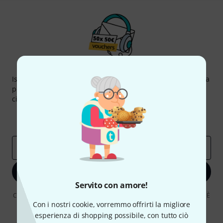
Thomann Newsletter
Iscriviti alla newsletter di Thomann, e con un po' di fortuna
potrai vincere uno dei 50 buoni del valore di 50 euro
ciascuno!
Contributi d'ispirazione
Offerte
Approfondimenti Thomann
Indirizzo e-mail
*
Iscriviti ora
Servito con amore!
Cliccando su "Iscriviti ora", lei accetta di ricevere pubblicità via e-mail. È
possibile annullare l'iscrizione in qualsiasi momento. Può trovare
Con i nostri cookie, vorremmo offrirti la migliore
ulteriori informazioni sulla newsletter nelle nostre linee guida per la
esperienza di shopping possibile, con tutto ciò
protezione dei dati
data protection guideline
.