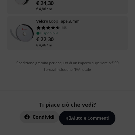
€
24,30
€
4,86
/ m
Velcro
Loop Tape 20mm
455
Disponibile
€
22,30
€
4,46
/ m
Spedizione gratuita per acquisti di un importo superiore a € 99
I prezzi includono l'IVA locale
Ti piace ciò che vedi?
Condividi
Aiuto e Commenti