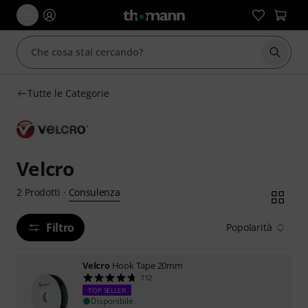
Avviare
Tutte le Categorie
Velcro
Consulenza
2
Prodotti
·
Filtro
Popolarità
Velcro
Hook Tape 20mm
712
TOP SELLER
Disponibile