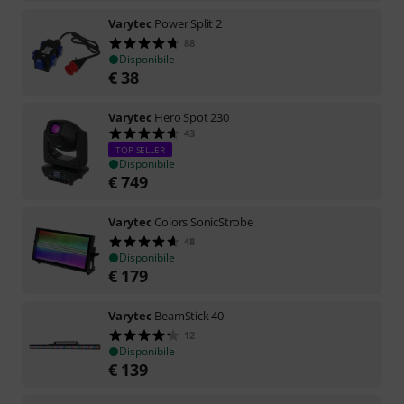
Varytec
Power Split 2
88
Disponibile
€
38
Varytec
Hero Spot 230
43
TOP SELLER
Disponibile
€
749
Varytec
Colors SonicStrobe
48
Disponibile
€
179
Varytec
BeamStick 40
12
Disponibile
€
139