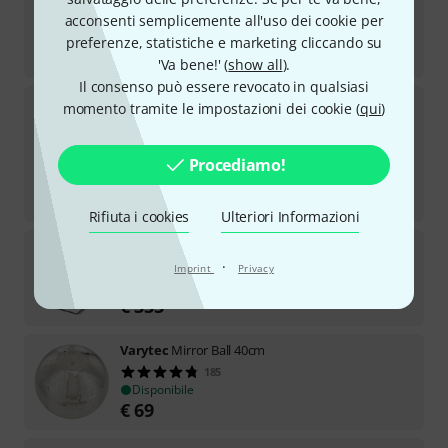
acconsenti semplicemente all'uso dei cookie per
15
Disponibile
preferenze, statistiche e marketing cliccando su
€
119
'Va bene!' (
show all
).
Il consenso può essere revocato in qualsiasi
Varytec
Hero Spot 90 WH
momento tramite le impostazioni dei cookie (
qui
)
23
Disponibile
€
354
Procediamo!
Miglior prezzo degli ultimi 30 giorni
:
-11%
€
398
Rifiuta i cookies
Ulteriori Informazioni
Varytec
Battery Event Par IP65
·
18
Imprint
Privacy
Disponibile
€
333
Varytec
Mirror Ball 40cm
185
Disponibile
€
69