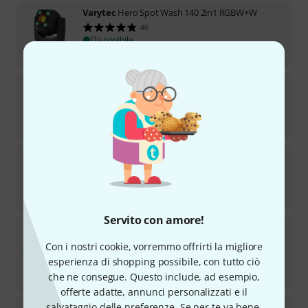
Varytec
Hero Spot Wash 140 2in1 RGBW+W
46
Disponibile
€
385
Varytec
Hero Spot Wash 80 2in1 RGBW+W
21
Disponibile
€
249
Varytec
LED Theater Spot 250 MZ 3200K
15
Disponibile
€
599
Servito con amore!
Varytec
Truss Adapter 35mm
442
Con i nostri cookie, vorremmo offrirti la migliore
TOP SELLER
esperienza di shopping possibile, con tutto ciò
Disponibile
€
35
che ne consegue. Questo include, ad esempio,
offerte adatte, annunci personalizzati e il
Varytec
LED Profile Mini IP65 3200K bk
salvataggio delle preferenze. Se per te va bene,