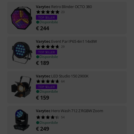
Varytec
Retro Blinder OCTO 380
23
TOP SELLER
Disponibile
€
244
Varytec
Event Par IP65 4in1 14x8W
29
TOP SELLER
Disponibile
€
189
Varytec
LED Studio 150 2900K
64
TOP SELLER
Disponibile
€
159
Varytec
Hero Wash 712 Z RGBW Zoom
54
Disponibile
€
249