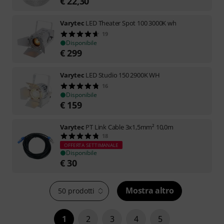
€
22,30
Varytec
LED Theater Spot 100 3000K wh
19
Disponibile
€
299
Varytec
LED Studio 150 2900K WH
16
Disponibile
€
159
Varytec
PT Link Cable 3x1,5mm² 10,0m
18
OFFERTA SETTIMANALE
Disponibile
€
30
Mostra altro
50 prodotti
1
2
3
4
5