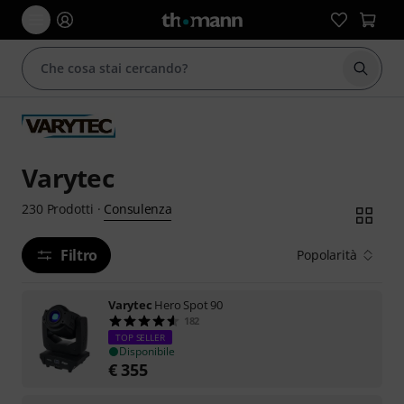
Avviare
Varytec
Consulenza
230
Prodotti
·
Filtro
Popolarità
Varytec
Hero Spot 90
182
TOP SELLER
Disponibile
€
355