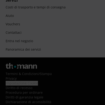
Servizi
Costi di trasporto e tempi di consegna
Aiuto
Vouchers
Contattaci
Entra nel negozio
Panoramica dei servizi
Termini & Condizioni
/
Stampa
Privacy
Impostazione Cookie
Diritto di recesso
Procedura per ordinare
Diritti di garanzia legale
Dichiarazione di accessibilità