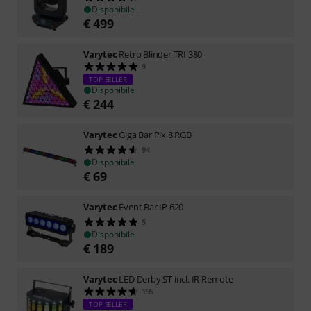
Disponibile
€
499
Varytec
Retro Blinder TRI 380
9
TOP SELLER
Disponibile
€
244
Varytec
Giga Bar Pix 8 RGB
94
Disponibile
€
69
Varytec
Event Bar IP 620
5
Disponibile
€
189
Varytec
LED Derby ST incl. IR Remote
195
TOP SELLER