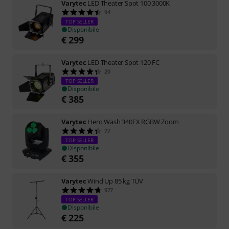
Varytec
LED Theater Spot 100 3000K
94
TOP SELLER
Disponibile
€
299
Varytec
LED Theater Spot 120 FC
20
TOP SELLER
Disponibile
€
385
Varytec
Hero Wash 340FX RGBW Zoom
77
TOP SELLER
Disponibile
€
355
Varytec
Wind Up 85 kg TÜV
977
TOP SELLER
Disponibile
€
225