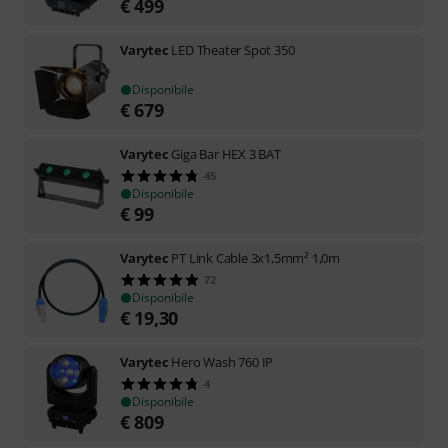
€
499
Varytec
LED Theater Spot 350
Disponibile
€
679
Varytec
Giga Bar HEX 3 BAT
45
Disponibile
€
99
Varytec
PT Link Cable 3x1,5mm² 1,0m
72
Disponibile
€
19,30
Varytec
Hero Wash 760 IP
4
Disponibile
€
809