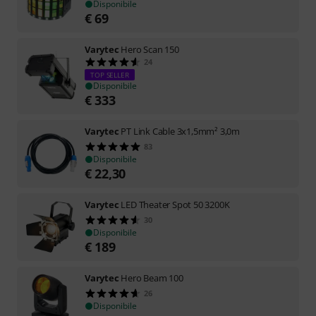
Disponibile
€
69
Varytec
Hero Scan 150
24
TOP SELLER
Disponibile
€
333
Varytec
PT Link Cable 3x1,5mm² 3,0m
83
Disponibile
€
22,30
Varytec
LED Theater Spot 50 3200K
30
Disponibile
€
189
Varytec
Hero Beam 100
26
Disponibile