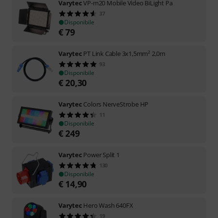
Varytec
VP-m20 Mobile Video BiLight Pa
37
Disponibile
€
79
Varytec
PT Link Cable 3x1,5mm² 2,0m
93
Disponibile
€
20,30
Varytec
Colors NerveStrobe HP
11
Disponibile
€
249
Varytec
Power Split 1
130
Disponibile
€
14,90
Varytec
Hero Wash 640FX
19