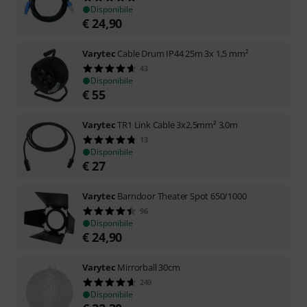
Disponibile
€
24,90
Varytec
Cable Drum IP44 25m 3x 1,5 mm²
43
Disponibile
€
55
Varytec
TR1 Link Cable 3x2,5mm² 3,0m
13
Disponibile
€
27
Varytec
Barndoor Theater Spot 650/1000
96
Disponibile
€
24,90
Varytec
Mirrorball 30cm
249
Disponibile