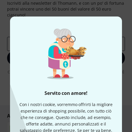
Iscriviti alla newsletter di Thomann, e con un po' di fortuna
potrai vincere uno dei 50 buoni del valore di 50 euro
ciascuno!
Contributi d'ispirazione
Offerte
Approfondimenti Thomann
Indirizzo e-mail
*
Iscriviti ora
Cliccando su "Iscriviti ora", lei accetta di ricevere pubblicità via e-mail. È
possibile annullare l'iscrizione in qualsiasi momento. Può trovare
ulteriori informazioni sulla newsletter nelle nostre linee guida per la
protezione dei dati
data protection guideline
.
Servito con amore!
* Richiesto
Con i nostri cookie, vorremmo offrirti la migliore
esperienza di shopping possibile, con tutto ciò
Acquisti e pagamenti sicuri
che ne consegue. Questo include, ad esempio,
offerte adatte, annunci personalizzati e il
salvataggio delle preferenze. Se per te va bene,