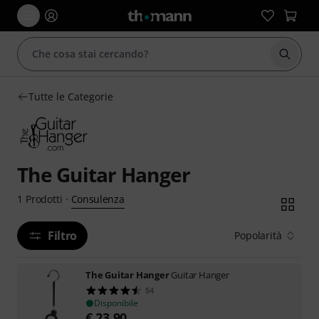
Avviare
Tutte le Categorie
The Guitar Hanger
Consulenza
1
Prodotti
·
Filtro
Popolarità
The Guitar Hanger
Guitar Hanger
54
Disponibile
€
23,90