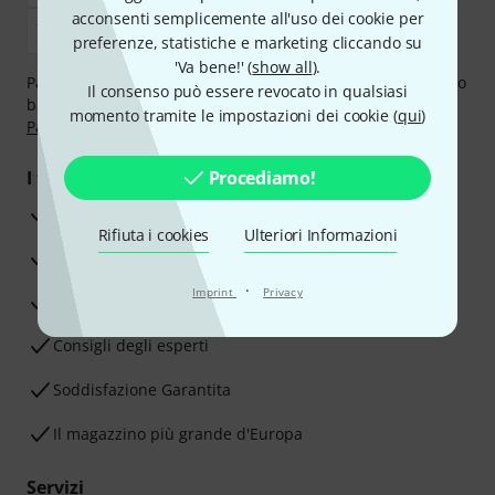
acconsenti semplicemente all'uso dei cookie per
preferenze, statistiche e marketing cliccando su
'Va bene!' (
show all
).
Paga in tutta sicurezza con Contanti alla consegna, Bonifico
Il consenso può essere revocato in qualsiasi
bancario, PayPal, Amazon Pay,
Klarna Paga Ora
,
Klarna
momento tramite le impostazioni dei cookie (
qui
)
Paga in 3 rate
oppure Carta di credito.
I tuoi vantaggi
Procediamo!
3 anni di garanzia Thomann
Rifiuta i cookies
Ulteriori Informazioni
30 giorni di garanzia soddisfatti o rimborsati
·
Imprint
Privacy
Servizio Riparazioni
Consigli degli esperti
Soddisfazione Garantita
Il magazzino più grande d'Europa
Servizi