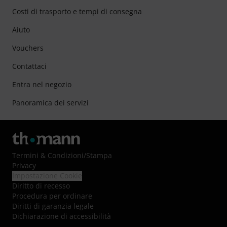
Costi di trasporto e tempi di consegna
Aiuto
Vouchers
Contattaci
Entra nel negozio
Panoramica dei servizi
Termini & Condizioni
/
Stampa
Privacy
Impostazione Cookie
Diritto di recesso
Procedura per ordinare
Diritti di garanzia legale
Dichiarazione di accessibilità