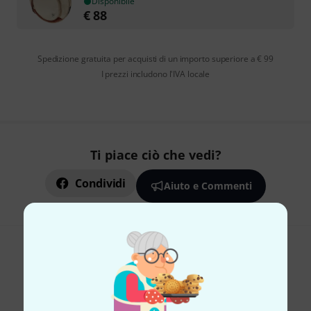
Disponibile
€
88
Spedizione gratuita per acquisti di un importo superiore a € 99
I prezzi includono l'IVA locale
Ti piace ciò che vedi?
Condividi
Aiuto e Commenti