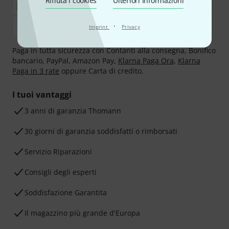
Rifiuta i cookies
Ulteriori Informazioni
·
Imprint
Privacy
Paga in tutta sicurezza con Contanti alla consegna, Bonifico
bancario, PayPal, Amazon Pay,
Klarna Paga Ora
,
Klarna
Paga in 3 rate
oppure Carta di credito.
I tuoi vantaggi
3 anni di garanzia Thomann
30 giorni di garanzia soddisfatti o rimborsati
Servizio Riparazioni
Consigli degli esperti
Soddisfazione Garantita
Il magazzino più grande d'Europa