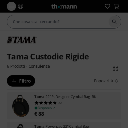
Avviare
Tama Custodie Rigide
Consulenza
6
Prodotti
·
Filtro
Popolarità
Tama
22" P. Designer Cymbal Bag -BK
22
Disponibile
€
88
Tama
Powerpad 22" Cymbal Bag