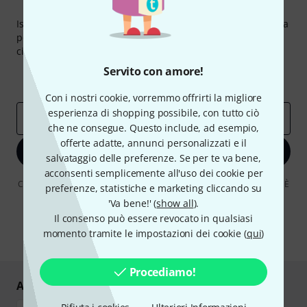
Thomann Newsletter
Iscriviti alla newsletter di Thomann, e con un po' di fortuna
potrai vincere uno dei 50 buoni del valore di 50 euro
ciascuno!
Contributi d'ispirazione
Servito con amore!
Offerte
Approfondimenti Thomann
Con i nostri cookie, vorremmo offrirti la migliore
esperienza di shopping possibile, con tutto ciò
Indirizzo e-mail
*
che ne consegue. Questo include, ad esempio,
offerte adatte, annunci personalizzati e il
Iscriviti ora
salvataggio delle preferenze. Se per te va bene,
acconsenti semplicemente all'uso dei cookie per
Cliccando su "Iscriviti ora", lei accetta di ricevere pubblicità via e-mail. È
preferenze, statistiche e marketing cliccando su
possibile annullare l'iscrizione in qualsiasi momento. Può trovare
'Va bene!' (
show all
).
ulteriori informazioni sulla newsletter nelle nostre linee guida per la
protezione dei dati
data protection guideline
.
Il consenso può essere revocato in qualsiasi
momento tramite le impostazioni dei cookie (
qui
)
* Richiesto
Procediamo!
Acquisti e pagamenti sicuri