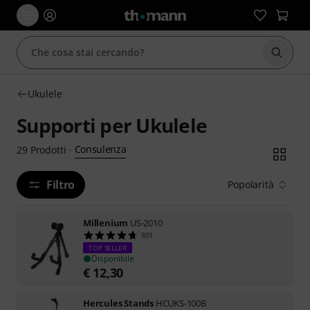
Avviare
Ukulele
Supporti per Ukulele
Consulenza
29
Prodotti
·
Filtro
Popolarità
Millenium
US-2010
801
TOP SELLER
Disponibile
€
12,30
Hercules Stands
HCUKS-100B