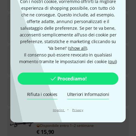
Con i nostri cookie, vorremmo offrirti la migliore
€
26
esperienza di shopping possibile, con tutto ciò
che ne consegue. Questo include, ad esempio,
Mahalo
Ukulele Wall Hanger Monstera
offerte adatte, annunci personalizzati e il
salvataggio delle preferenze. Se per te va bene,
Disponibile
acconsenti semplicemente all'uso dei cookie per
€
7,90
preferenze, statistiche e marketing cliccando su
'Va bene!' (
show all
).
Ortega
OMUH-BK Ukulele Holder
Il consenso può essere revocato in qualsiasi
38
momento tramite le impostazioni dei cookie (
qui
)
Disponibile
€
16,90
Procediamo!
Hercules Stands
HCUSP-10SB Ukulele wall holder
3
Rifiuta i cookies
Disponibile
Ulteriori Informazioni
€
11,90
·
Imprint
Privacy
Rockstand
Ukulele Wall Hanger
17
Disponibile entro 1–2 settimane
€
15,90