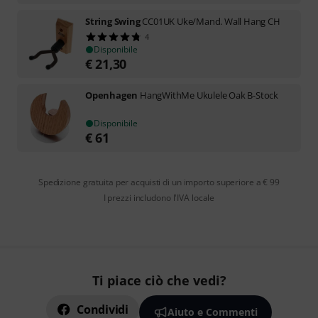
String Swing
CC01UK Uke/Mand. Wall Hang CH
4
Disponibile
€
21,30
Openhagen
HangWithMe Ukulele Oak B-Stock
Disponibile
€
61
Spedizione gratuita per acquisti di un importo superiore a € 99
I prezzi includono l'IVA locale
Ti piace ciò che vedi?
Condividi
Aiuto e Commenti