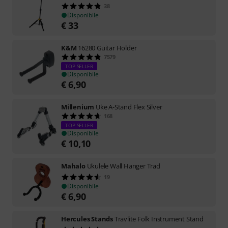
38
Disponibile
€
33
K&M
16280 Guitar Holder
7579
TOP SELLER
Disponibile
€
6,90
Millenium
Uke A-Stand Flex Silver
168
TOP SELLER
Disponibile
€
10,10
Mahalo
Ukulele Wall Hanger Trad
19
Disponibile
€
6,90
Hercules Stands
Travlite Folk Instrument Stand