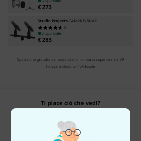
Disponibile
€
273
Studio Projects
C4 MkII B-Stock
5
Disponibile
€
283
Spedizione gratuita per acquisti di un importo superiore a € 99
I prezzi includono l'IVA locale
Ti piace ciò che vedi?
Condividi
Aiuto e Commenti