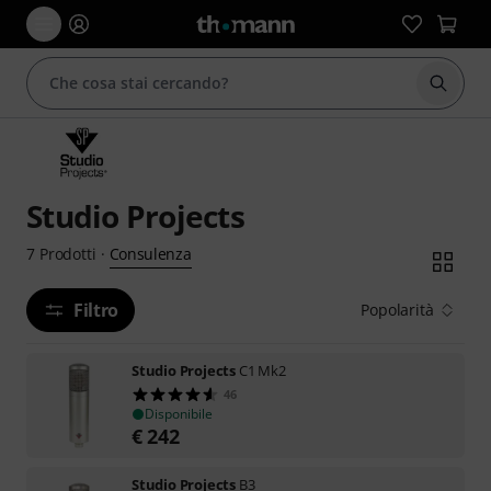
Avviare
Studio Projects
Consulenza
7
Prodotti
·
Filtro
Popolarità
Studio Projects
C1 Mk2
46
Disponibile
€
242
Studio Projects
B3