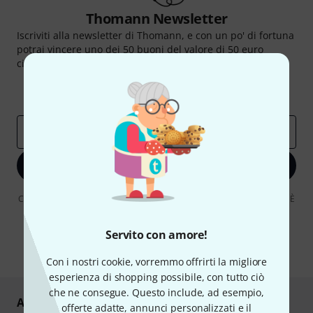
Thomann Newsletter
Iscriviti alla newsletter di Thomann, e con un po' di fortuna
potrai vincere uno dei 50 buoni del valore di 50 euro
ciascuno!
Contributi d'ispirazione
Offerte
Approfondimenti Thomann
Indirizzo e-mail
*
Iscriviti ora
Cliccando su "Iscriviti ora", lei accetta di ricevere pubblicità via e-mail. È
possibile annullare l'iscrizione in qualsiasi momento. Può trovare
ulteriori informazioni sulla newsletter nelle nostre linee guida per la
protezione dei dati
data protection guideline
.
Servito con amore!
* Richiesto
Con i nostri cookie, vorremmo offrirti la migliore
esperienza di shopping possibile, con tutto ciò
che ne consegue. Questo include, ad esempio,
Acquisti e pagamenti sicuri
offerte adatte, annunci personalizzati e il