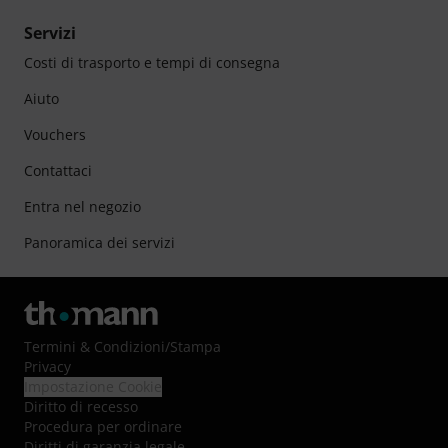
Servizi
Costi di trasporto e tempi di consegna
Aiuto
Vouchers
Contattaci
Entra nel negozio
Panoramica dei servizi
Termini & Condizioni
/
Stampa
Privacy
Impostazione Cookie
Diritto di recesso
Procedura per ordinare
Diritti di garanzia legale