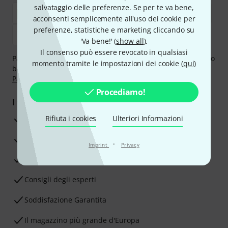
salvataggio delle preferenze. Se per te va bene,
acconsenti semplicemente all'uso dei cookie per
preferenze, statistiche e marketing cliccando su
'Va bene!' (
show all
).
Il consenso può essere revocato in qualsiasi
Paga in tutta sicurezza con Contanti alla consegna, Bonifico
momento tramite le impostazioni dei cookie (
qui
)
bancario, PayPal, Amazon Pay,
Klarna Paga Ora
,
Klarna
Paga in 3 rate
oppure Carta di credito.
Procediamo!
I tuoi vantaggi
3 anni di garanzia Thomann
Rifiuta i cookies
Ulteriori Informazioni
30 giorni di garanzia soddisfatti o rimborsati
·
Imprint
Privacy
Servizio Riparazioni
Consigli degli esperti
Soddisfazione Garantita
Il magazzino più grande d'Europa