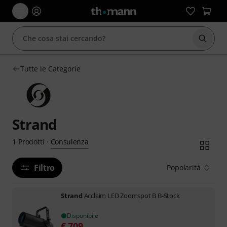
Avviare
Tutte le Categorie
Strand
Consulenza
1
Prodotti
·
Filtro
Popolarità
Strand
Acclaim LED Zoomspot B B-Stock
Disponibile
€
709