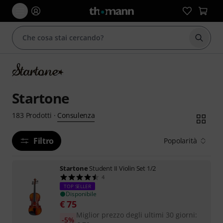
Avviare
Startone
Consulenza
183
Prodotti
·
Filtro
Popolarità
Startone
Student II Violin Set 1/2
4
TOP SELLER
Disponibile
€
75
Miglior prezzo degli ultimi 30 giorni
:
-5%