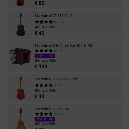
€
85
Startone
CG-851 3/4 Blue
132
Disponibile
€
45
Startone
Kids Accordion Red MKII
19
TOP SELLER
Disponibile
€
199
Startone
CG-851 1/2 Red
85
Disponibile
€
40
Startone
CG 851 1/8
422
TOP SELLER
Disponibile