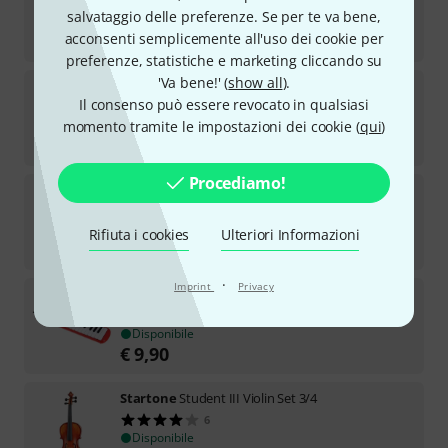
233
salvataggio delle preferenze. Se per te va bene,
Disponibile
acconsenti semplicemente all'uso dei cookie per
€
269
preferenze, statistiche e marketing cliccando su
'Va bene!' (
show all
).
Startone
Handpan D-Celtic/Amara 432 CD
Il consenso può essere revocato in qualsiasi
3
Disponibile
momento tramite le impostazioni dei cookie (
qui
)
€
499
Procediamo!
Startone
Student I Violin Set 1/8
7
Disponibile
Rifiuta i cookies
Ulteriori Informazioni
€
66
·
Imprint
Privacy
Startone
Melody 32 Melodica Red
129
Disponibile
€
9,90
Startone
Student III Violin Set 3/4
6
Disponibile