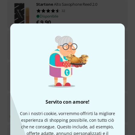
Startone
Alto Saxophone Reed 2.0
32
Disponibile
€
9,90
Startone
BK-37 Mini Blue
22
Disponibile
€
39
Startone
CG-851 1/2 Blue
130
Disponibile
€
40
Startone
CG 851 4/4 Set 1 NT
Servito con amore!
168
Disponibile
Con i nostri cookie, vorremmo offrirti la migliore
€
66
esperienza di shopping possibile, con tutto ciò
che ne consegue. Questo include, ad esempio,
Startone
Star Drum Set Standard -BK
offerte adatte, annunci personalizzati e il