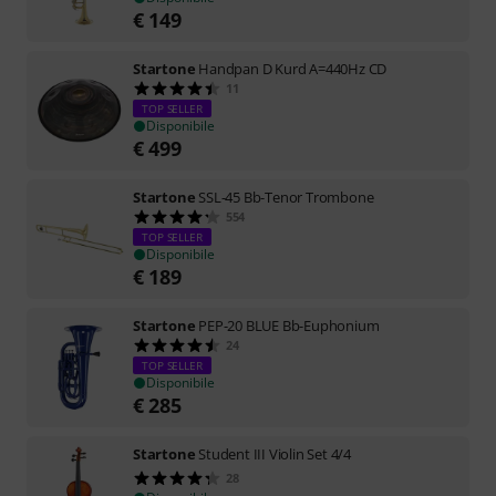
€
149
Startone
Handpan D Kurd A=440Hz CD
11
TOP SELLER
Disponibile
€
499
Startone
SSL-45 Bb-Tenor Trombone
554
TOP SELLER
Disponibile
€
189
Startone
PEP-20 BLUE Bb-Euphonium
24
TOP SELLER
Disponibile
€
285
Startone
Student III Violin Set 4/4
28