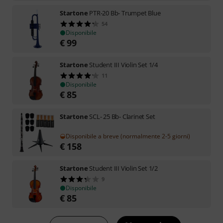
Startone
PTR-20 Bb- Trumpet Blue
54
Disponibile
€
99
Startone
Student III Violin Set 1/4
11
Disponibile
€
85
Startone
SCL- 25 Bb- Clarinet Set
Disponibile a breve (normalmente 2-5 giorni)
€
158
Startone
Student III Violin Set 1/2
9
Disponibile
€
85