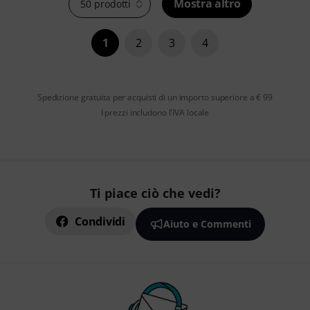
Mostra altro
50 prodotti
1
2
3
4
Spedizione gratuita per acquisti di un importo superiore a € 99
I prezzi includono l'IVA locale
Ti piace ciò che vedi?
Condividi
Aiuto e Commenti