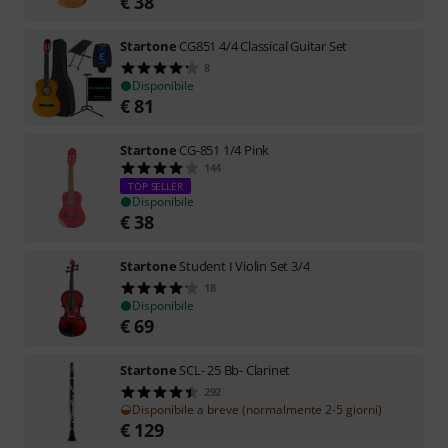
€
38
Startone
CG851 4/4 Classical Guitar Set
8
Disponibile
€
81
Startone
CG-851 1/4 Pink
144
TOP SELLER
Disponibile
€
38
Startone
Student I Violin Set 3/4
18
Disponibile
€
69
Startone
SCL- 25 Bb- Clarinet
292
Disponibile a breve (normalmente 2-5 giorni)
€
129