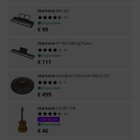
Startone
MK-201
63
Disponibile
€
99
Startone
FP-90 Folding Piano
41
Disponibile
€
111
Startone
Handpan D Kurd A=432Hz CD
2
Disponibile
€
499
Startone
CG-851 7/8
58
TOP SELLER
Disponibile
€
46