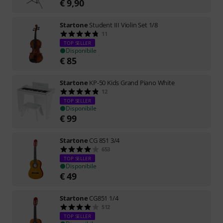
€
9,90
Startone
Student III Violin Set 1/8
11
TOP SELLER
Disponibile
€
85
Startone
KP-50 Kids Grand Piano White
12
TOP SELLER
Disponibile
€
99
Startone
CG 851 3/4
653
TOP SELLER
Disponibile
€
49
Startone
CG851 1/4
512
TOP SELLER