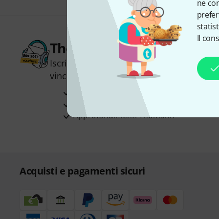
ne con
prefer
statis
Il con
Thomann Newsletter
Iscriviti alla newsletter di Thomann, e co
vincere uno dei 50 buoni del valore di 50
Contributi d'ispirazione
Offerte
Approfondimenti Thomann
Acquisti e pagamenti sicuri