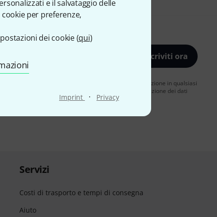
sonalizzati e il salvataggio delle
 cookie per preferenze,
postazioni dei cookie (
qui
)
Iscriviti ora
rmazioni
 ricevere pubblicità via e-mail. È possibile annullare l'iscrizione in qualsiasi
ni sulla newsletter nelle nostre linee guida per la protezione dei dati
·
Imprint
Privacy
Servizi
Costi di trasporto e tempi di consegna
Aiuto