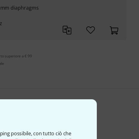
25 mm diaphragms
z
rto superiore a € 99
ale
ping possibile, con tutto ciò che