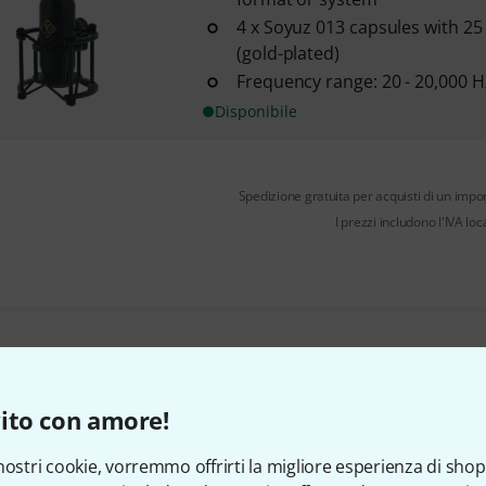
4 x Soyuz 013 capsules with 
(gold-plated)
Frequency range: 20 - 20,000 H
Disponibile
Spedizione gratuita per acquisti di un impo
I prezzi includono l'IVA loc
Ti piace ciò che vedi?
ito con amore!
Condividi
Aiuto e Commenti
nostri cookie, vorremmo offrirti la migliore esperienza di shop