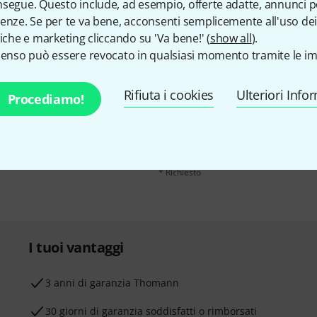
segue. Questo include, ad esempio, offerte adatte, annunci per
enze. Se per te va bene, acconsenti semplicemente all'uso dei
tiche e marketing cliccando su 'Va bene!' (
show all
).
senso può essere revocato in qualsiasi momento tramite le im
Indirizzo e-mail
*
n un po' di fortuna potrai
Rifiuta i cookies
Ulteriori Info
Procediamo!
 euro ciascuno!
Cliccando su "Iscriviti ora", lei accetta di
momento. Può trovare ulteriori informazio
data protection guideline
.
* Richiesto
I tuoi vantaggi
3 anni di garanzia Thomann
30 giorni di garanzia soddisfatti o rimborsati