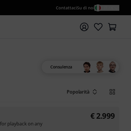
Contattaci
Su di noi
IT / €
re la ricerca con il termine di ricerca {searchTerm}
Consulenza
Popolarità
€
2.999
for playback on any