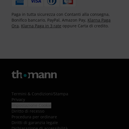
Paga in tutta sicurezza con Contanti alla consegna,
Bonifico bancario, PayPal, Amazon Pay,
Klarna Paga
Ora
,
Klarna Paga in 3 rate
oppure Carta di credito.
Termini & Condizioni
/
Stampa
Privacy
Impostazione Cookie
Diritto di recesso
Procedura per ordinare
Diritti di garanzia legale
Dichiarazione di accessibilità