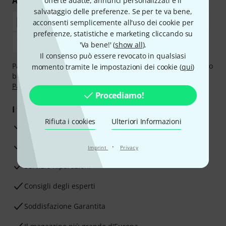
Acquisti e pagamenti sicuri
offerte adatte, annunci personalizzati e il
salvataggio delle preferenze. Se per te va bene,
acconsenti semplicemente all'uso dei cookie per
preferenze, statistiche e marketing cliccando su
'Va bene!' (
show all
).
Il consenso può essere revocato in qualsiasi
Paga in tutta sicurezza con Contanti alla consegna, Bonifico
momento tramite le impostazioni dei cookie (
qui
)
bancario, PayPal, Amazon Pay,
Klarna Paga Ora
,
Klarna
Paga in 3 rate
oppure Carta di credito.
Procediamo!
I tuoi vantaggi
Rifiuta i cookies
Ulteriori Informazioni
3 anni di garanzia Thomann
30 giorni di garanzia soddisfatti o rimborsati
·
Imprint
Privacy
Servizio Riparazioni
Consigli degli esperti
Soddisfazione Garantita