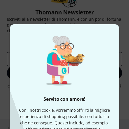
Thomann Newsletter
Iscriviti alla newsletter di Thomann, e con un po' di fortuna
potrai vincere uno dei 50 buoni del valore di 50 euro
ciascuno!
Contributi d'ispirazione
Offerte
Approfondimenti Thomann
Indirizzo e-mail
*
Iscriviti ora
Cliccando su "Iscriviti ora", lei accetta di ricevere pubblicità via e-mail. È
possibile annullare l'iscrizione in qualsiasi momento. Può trovare
ulteriori informazioni sulla newsletter nelle nostre linee guida per la
Servito con amore!
protezione dei dati
data protection guideline
.
* Richiesto
Con i nostri cookie, vorremmo offrirti la migliore
esperienza di shopping possibile, con tutto ciò
che ne consegue. Questo include, ad esempio,