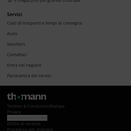
Il magazzino più grande d'Europa
Servizi
Costi di trasporto e tempi di consegna
Aiuto
Vouchers
Contattaci
Entra nel negozio
Panoramica dei servizi
Termini & Condizioni
/
Stampa
Privacy
Impostazione Cookie
Diritto di recesso
Procedura per ordinare