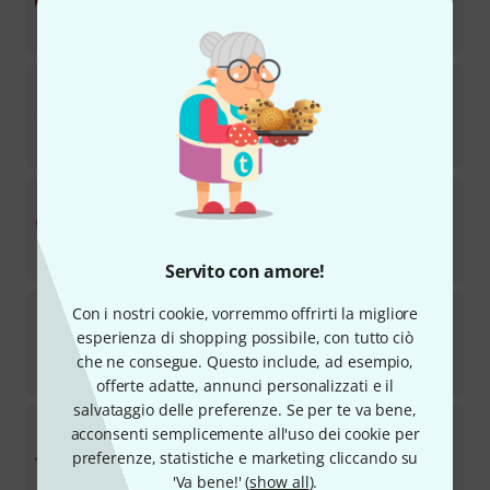
Disponibile
€
548
Sonifex
Redbox RB-SM2
Ordinabile su richiesta
€
573
Sonifex
Redbox RB-HD1
Disponibile
€
563
Servito con amore!
Sonifex
RM-CA2 Reference Monitor
Con i nostri cookie, vorremmo offrirti la migliore
esperienza di shopping possibile, con tutto ciò
Disponibile a breve (normalmente 2-5 giorni)
che ne consegue. Questo include, ad esempio,
€
1.399
offerte adatte, annunci personalizzati e il
salvataggio delle preferenze. Se per te va bene,
Sonifex
Redbox RB-MA1 Mic Preamp
acconsenti semplicemente all'uso dei cookie per
preferenze, statistiche e marketing cliccando su
Ordinabile su richiesta
'Va bene!' (
show all
).
€
563