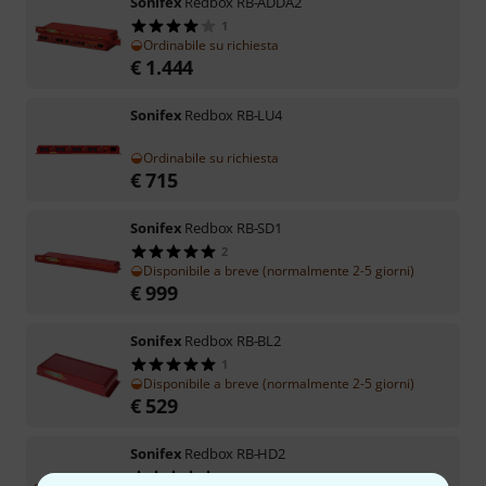
Sonifex
Redbox RB-ADDA2
1
Ordinabile su richiesta
€
1.444
Sonifex
Redbox RB-LU4
Ordinabile su richiesta
€
715
Sonifex
Redbox RB-SD1
2
Disponibile a breve (normalmente 2-5 giorni)
€
999
Sonifex
Redbox RB-BL2
1
Disponibile a breve (normalmente 2-5 giorni)
€
529
Sonifex
Redbox RB-HD2
2