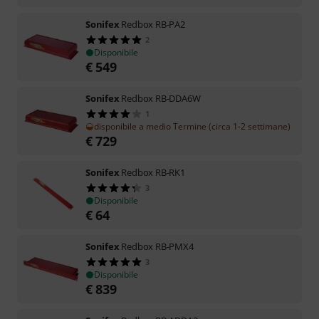
Sonifex
Redbox RB-PA2
2
Disponibile
€
549
Sonifex
Redbox RB-DDA6W
1
disponibile a medio Termine (circa 1-2 settimane)
€
729
Sonifex
Redbox RB-RK1
3
Disponibile
€
64
Sonifex
Redbox RB-PMX4
3
Disponibile
€
839