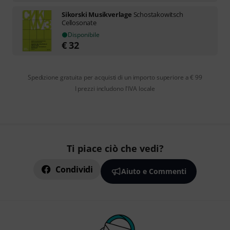
Sikorski Musikverlage
Schostakowitsch
Cellosonate
Disponibile
€
32
Spedizione gratuita per acquisti di un importo superiore a € 99
I prezzi includono l'IVA locale
Ti piace ciò che vedi?
Condividi
Aiuto e Commenti