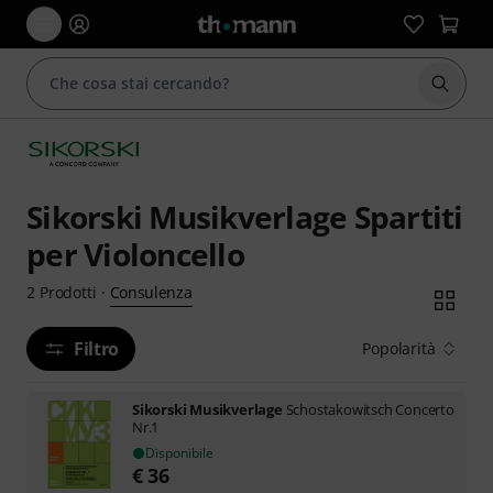
Avviare
Sikorski Musikverlage Spartiti
per Violoncello
Consulenza
2
Prodotti
·
Filtro
Popolarità
Sikorski Musikverlage
Schostakowitsch Concerto
Nr.1
Disponibile
€
36