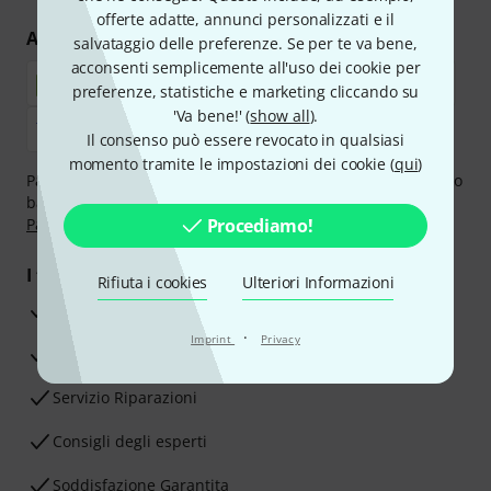
offerte adatte, annunci personalizzati e il
Acquisti e pagamenti sicuri
salvataggio delle preferenze. Se per te va bene,
acconsenti semplicemente all'uso dei cookie per
preferenze, statistiche e marketing cliccando su
'Va bene!' (
show all
).
Il consenso può essere revocato in qualsiasi
momento tramite le impostazioni dei cookie (
qui
)
Paga in tutta sicurezza con Contanti alla consegna, Bonifico
bancario, PayPal, Amazon Pay,
Klarna Paga Ora
,
Klarna
Paga in 3 rate
oppure Carta di credito.
Procediamo!
I tuoi vantaggi
Rifiuta i cookies
Ulteriori Informazioni
3 anni di garanzia Thomann
·
Imprint
Privacy
30 giorni di garanzia soddisfatti o rimborsati
Servizio Riparazioni
Consigli degli esperti
Soddisfazione Garantita