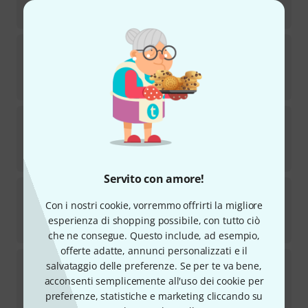
Disponibile
€
299
Seymour Duncan
SH2N-4C BLK
172
Disponibile
€
111
Seymour Duncan
SH-6 Set Distortion Mayhem
184
Disponibile
€
222
Servito con amore!
Seymour Duncan
Quarter Pound P/J Bass Set
80
Con i nostri cookie, vorremmo offrirti la migliore
Disponibile
esperienza di shopping possibile, con tutto ciò
€
212
che ne consegue. Questo include, ad esempio,
offerte adatte, annunci personalizzati e il
Seymour Duncan
Black Winter Bridge
salvataggio delle preferenze. Se per te va bene,
69
acconsenti semplicemente all'uso dei cookie per
Disponibile
preferenze, statistiche e marketing cliccando su
€
130