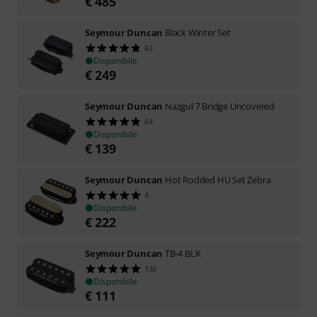
€
485
Seymour Duncan
Black Winter Set
63
Disponibile
€
249
Seymour Duncan
Nazgul 7 Bridge Uncovered
64
Disponibile
€
139
Seymour Duncan
Hot Rodded HU Set Zebra
4
Disponibile
€
222
Seymour Duncan
TB-4 BLK
133
Disponibile
€
111