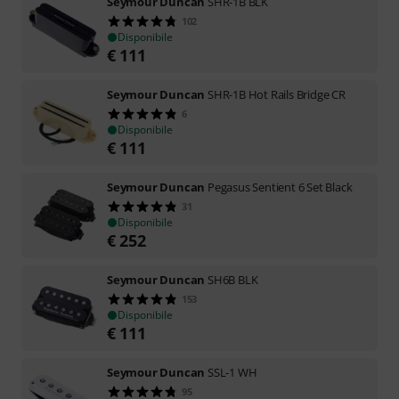
Seymour Duncan
SHR-1B BLK
102
Disponibile
€
111
Seymour Duncan
SHR-1B Hot Rails Bridge CR
6
Disponibile
€
111
Seymour Duncan
Pegasus Sentient 6 Set Black
31
Disponibile
€
252
Seymour Duncan
SH6B BLK
153
Disponibile
€
111
Seymour Duncan
SSL-1 WH
95