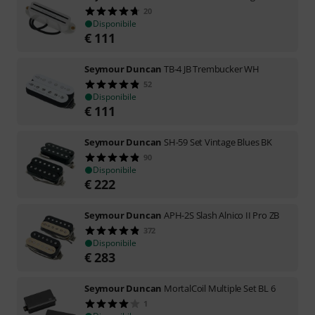
20
Disponibile
€
111
Seymour Duncan
TB-4 JB Trembucker WH
52
Disponibile
€
111
Seymour Duncan
SH-59 Set Vintage Blues BK
90
Disponibile
€
222
Seymour Duncan
APH-2S Slash Alnico II Pro ZB
372
Disponibile
€
283
Seymour Duncan
MortalCoil Multiple Set BL 6
1