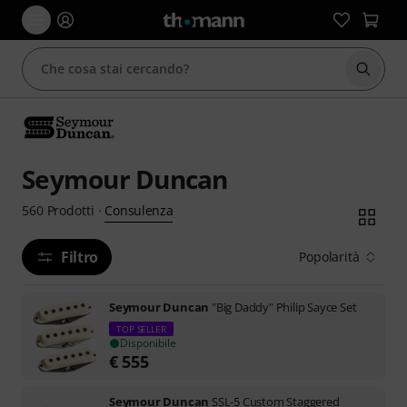
Avviare
Seymour Duncan
Consulenza
560
Prodotti
·
Filtro
Popolarità
Seymour Duncan
"Big Daddy" Philip Sayce Set
TOP SELLER
Disponibile
€
555
Seymour Duncan
SSL-5 Custom Staggered