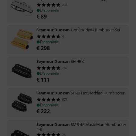
237
Disponibile
€
89
Seymour Duncan
Hot Rodded Humbucker Set
4
Disponibile
€
298
Seymour Duncan
SH-4BK
256
Disponibile
€
111
Seymour Duncan
SH-JB Hot Rodded Humbucker
677
Disponibile
€
222
Seymour Duncan
SMB-4A Music Man Humbucker
4-S
78