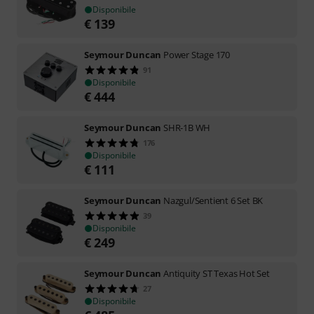
Disponibile
€
139
Seymour Duncan
Power Stage 170
91
Disponibile
€
444
Seymour Duncan
SHR-1B WH
176
Disponibile
€
111
Seymour Duncan
Nazgul/Sentient 6 Set BK
39
Disponibile
€
249
Seymour Duncan
Antiquity ST Texas Hot Set
27
Disponibile