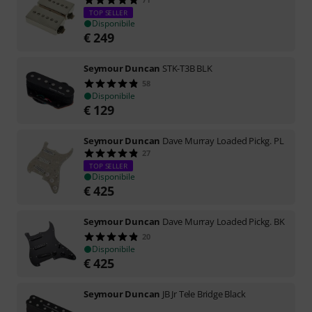
TOP SELLER
Disponibile
€
249
Seymour Duncan
STK-T3B BLK
58
Disponibile
€
129
Seymour Duncan
Dave Murray Loaded Pickg. PL
27
TOP SELLER
Disponibile
€
425
Seymour Duncan
Dave Murray Loaded Pickg. BK
20
Disponibile
€
425
Seymour Duncan
JB Jr Tele Bridge Black