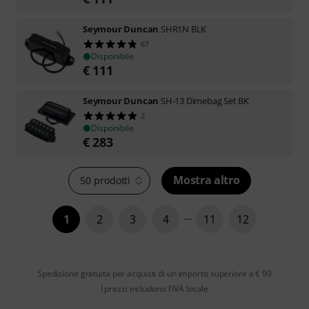
Seymour Duncan
SHR1N BLK
67
Disponibile
€
111
Seymour Duncan
SH-13 Dimebag Set BK
2
Disponibile
€
283
Mostra altro
50 prodotti
1
2
3
4
11
12
Spedizione gratuita per acquisti di un importo superiore a € 99
I prezzi includono l'IVA locale