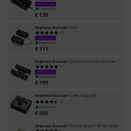
TOP SELLER
Disponibile
€
139
Seymour Duncan
SPB-3
386
TOP SELLER
Disponibile
€
111
Seymour Duncan
Quarter Pound Jazz Bass Set
91
TOP SELLER
Disponibile
€
199
Seymour Duncan
Power Stage 200
26
Disponibile
€
555
Seymour Duncan
Phat Cat Great P-90 Set Nickel
71