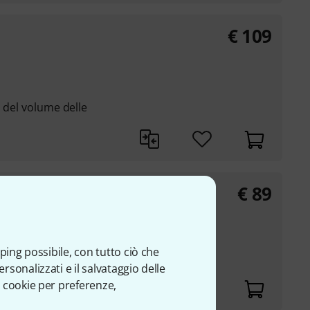
€
109
, del volume delle
€
89
3
ping possibile, con tutto ciò che
sonalizzati e il salvataggio delle
 cookie per preferenze,