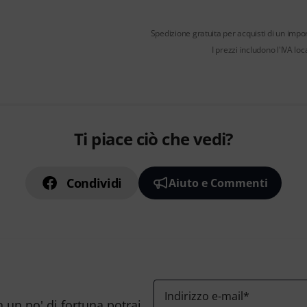
Spedizione gratuita per acquisti di un impo
I prezzi includono l'IVA loc
Ti piace ciò che vedi?
Condividi
Aiuto e Commenti
Indirizzo e-mail
*
n un po' di fortuna potrai