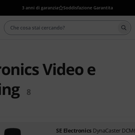
3 anni di garanzia
Soddisfazione Garantita
Avvia
ronics Video e
ing
8
SE Electronics
DynaCaster DCM