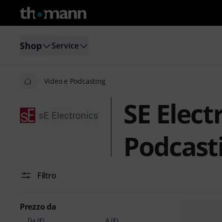
Shop
Service
Video e Podcasting
SE Elect
Podcast
Filtro
Prezzo da
Da (€)
A (€)