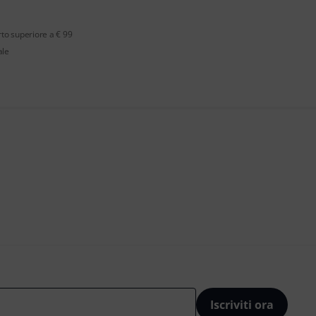
rto superiore a € 99
ale
Iscriviti ora