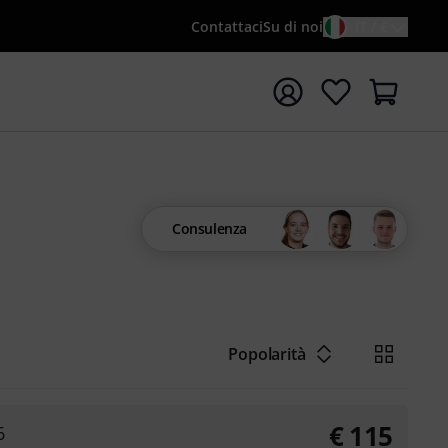
Contattaci
Su di noi
IT / €
re la ricerca con il termine di ricerca {searchTerm}
Consulenza
Popolarità
€
115
6