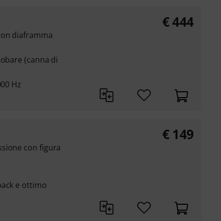
€
444
con diaframma
lobare (canna di
000 Hz
€
149
sione con figura
back e ottimo