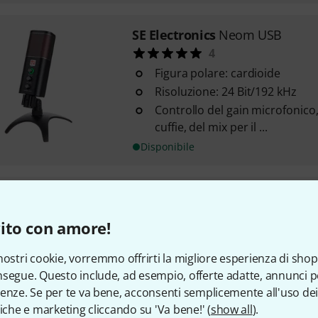
SE Electronics
Neom USB
4
Figura polare: cardioide
Risoluzione: 24 Bit/192 kHz
Controllo del gain microfonico
cuffie, del mix per il ...
Disponibile
SE Electronics
DynaCaster DCM 
5
ito con amore!
Dynamic
Ideal for speech and vocals
nostri cookie, vorremmo offrirti la migliore esperienza di shop
Integrated pop filter
segue. Questo include, ad esempio, offerte adatte, annunci per
enze. Se per te va bene, acconsenti semplicemente all'uso dei
Disponibile
tiche e marketing cliccando su 'Va bene!' (
show all
).