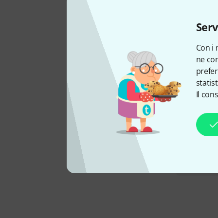
Serv
Con i 
ne con
prefer
statis
Il con