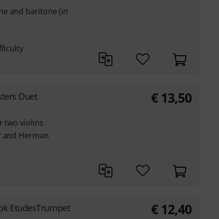
e and baritone (in
ficulty
€
13,50
sters Duet
r two violins
er and Herman
€
12,40
ok EtudesTrumpet