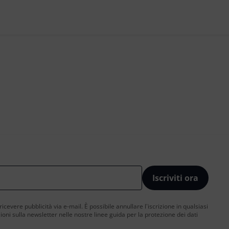
Iscriviti ora
 ricevere pubblicità via e-mail. È possibile annullare l'iscrizione in qualsiasi
ni sulla newsletter nelle nostre linee guida per la protezione dei dati