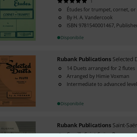
1
Études for trumpet, cornet, or 
By H. A. Vandercook
ISBN 9781540001467, Publishe
Disponibile
Rubank Publications
Selected D
14 Duets arranged for 2 flutes
Arranged by Himie Voxman
Intermediate to advanced level 
Disponibile
Rubank Publications
Saint-Saë
Camille Saint-Saëns Romance, 