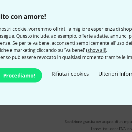
With piano accompaniment
Edited by Himie Voxman
ito con amore!
nostri cookie, vorremmo offrirti la migliore esperienza di shop
Disponibile
segue. Questo include, ad esempio, offerte adatte, annunci per
enze. Se per te va bene, acconsenti semplicemente all'uso dei
tiche e marketing cliccando su 'Va bene!' (
show all
).
Rubank Publications
Selected 
senso può essere revocato in qualsiasi momento tramite le im
2
49 Duets arranged for trombon
Rifiuta i cookies
Ulteriori Info
Procediamo!
bass clef)
Arranged by Himie Voxman
Medium to high level of difficul
Disponibile
Spedizione gratuita per acquisti di un impo
I prezzi includono l'IVA loc