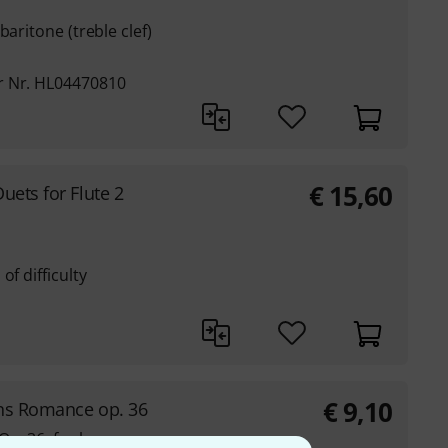
baritone (treble clef)
r Nr. HL04470810
€
15,60
uets for Flute 2
of difficulty
€
9,10
ns Romance op. 36
Op. 36, for horn