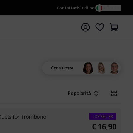
Contattaci
Su di noi
IT / €
re la ricerca con il termine di ricerca {searchTerm}
Consulenza
Popolarità
Duets for Trombone
TOP SELLER
€
16,90