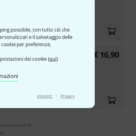
ping possibile, con tutto ciò che
sonalizzati e il salvataggio delle
 cookie per preferenze,
€
16,90
Duets for Trombone
postazioni dei cookie (
qui
)
e and baritone (in
rmazioni
ty
·
Imprint
Privacy
rto superiore a € 99
ale