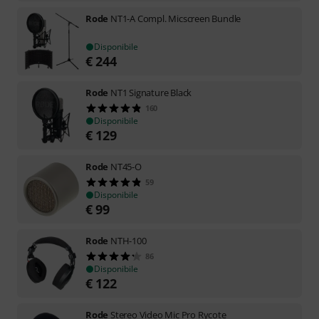
Rode
NT1-A Compl. Micscreen Bundle
Disponibile
€
244
Rode
NT1 Signature Black
160
Disponibile
€
129
Rode
NT45-O
59
Disponibile
€
99
Rode
NTH-100
86
Disponibile
€
122
Rode
Stereo Video Mic Pro Rycote