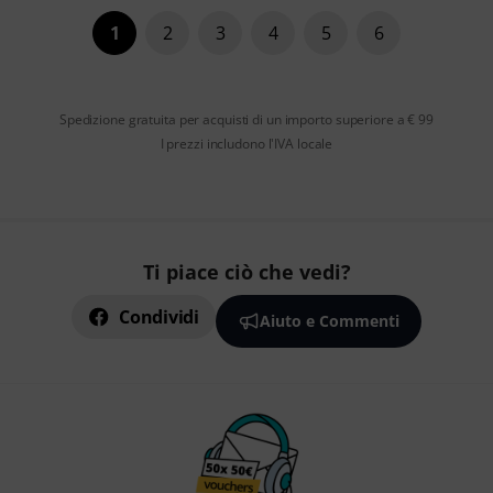
1
2
3
4
5
6
Spedizione gratuita per acquisti di un importo superiore a € 99
I prezzi includono l'IVA locale
Ti piace ciò che vedi?
Condividi
Aiuto e Commenti