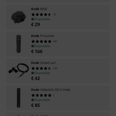
Rode
WS8
70
Disponibile
€
29
Rode
Procaster
381
Disponibile
€
166
Rode
SmartLav+
235
Disponibile
€
42
Rode
VideoMic GO II Helix
2
Disponibile
€
85