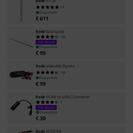
Rode
NTG3
63
Disponibile
€
611
Rode
Boompole
228
TOP SELLER
Disponibile
€
99
Rode
VideoMic Rycote
183
Disponibile
€
99
Rode
HDMI to USB-C Converter
5
TOP SELLER
Disponibile
€
30
Rode
NTG5 Kit