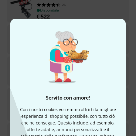
26
Disponibile
€
522
Rode
Lavalier II
18
Disponibile
€
85
Rode
Micro Boompole
118
Disponibile
€
48
Rode
Blimp MkII
Servito con amore!
162
TOP SELLER
Disponibile
Con i nostri cookie, vorremmo offrirti la migliore
€
222
esperienza di shopping possibile, con tutto ciò
che ne consegue. Questo include, ad esempio,
Rode
NT1 Signature Red
offerte adatte, annunci personalizzati e il
8