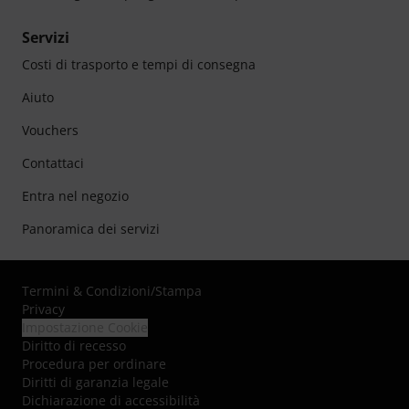
Servizi
Costi di trasporto e tempi di consegna
Aiuto
Vouchers
Contattaci
Entra nel negozio
Panoramica dei servizi
Termini & Condizioni
/
Stampa
Privacy
Impostazione Cookie
Diritto di recesso
Procedura per ordinare
Diritti di garanzia legale
Dichiarazione di accessibilità