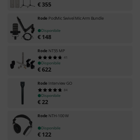
€
355
Rode
PodMic Swivel Mic Arm Bundle
Disponibile
€
148
Rode
NT55 MP
41
Disponibile
€
622
Rode
Interview GO
84
Disponibile
€
22
Rode
NTH-100 W
Disponibile
€
122