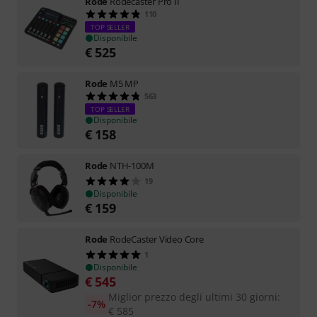
Rode
Rodecaster Pro II
110
TOP SELLER
Disponibile
€
525
Rode
M5 MP
563
TOP SELLER
Disponibile
€
158
Rode
NTH-100M
19
Disponibile
€
159
Rode
RodeCaster Video Core
1
Disponibile
€
545
Miglior prezzo degli ultimi 30 giorni
:
-7%
€
585