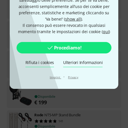
salvataggio delle preferenze. Se per te va bene,
OFFERTA SETTIMANALE
acconsenti semplicemente all'uso dei cookie per
Disponibile
€
144
preferenze, statistiche e marketing cliccando su
'Va bene!' (
show all
).
Il consenso può essere revocato in qualsiasi
Rode
SMR
momento tramite le impostazioni dei cookie (
qui
)
57
Disponibile
€
69
Procediamo!
Rode
NT2-A Studio Solution Set
801
Rifiuta i cookies
Ulteriori Informazioni
Disponibile
€
333
·
Imprint
Privacy
Rode
NT1-A Complete Vocal Re Bundle
Disponibile
€
199
Rode
NT5-MP Stand Bundle
141
Disponibile