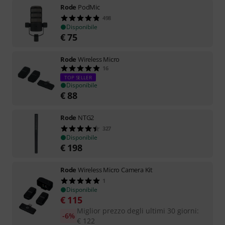
Rode
PodMic
498
Disponibile
€
75
Rode
Wireless Micro
16
TOP SELLER
Disponibile
€
88
Rode
NTG2
327
Disponibile
€
198
Rode
Wireless Micro Camera Kit
1
Disponibile
€
115
Miglior prezzo degli ultimi 30 giorni
:
-6%
€
122