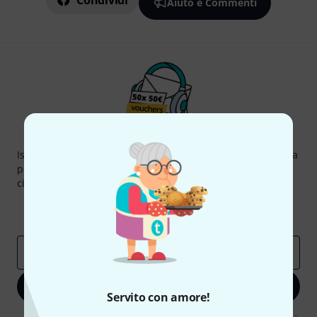
Condividi
Aiuto e Commenti
Thomann Newsletter
Iscriviti alla newsletter di Thomann, e con un po' di fortuna
potrai vincere uno dei 50 buoni del valore di 50 euro
ciascuno!
Contributi d'ispirazione
Offerte
Approfondimenti Thomann
Indirizzo e-mail
*
Iscriviti ora
Servito con amore!