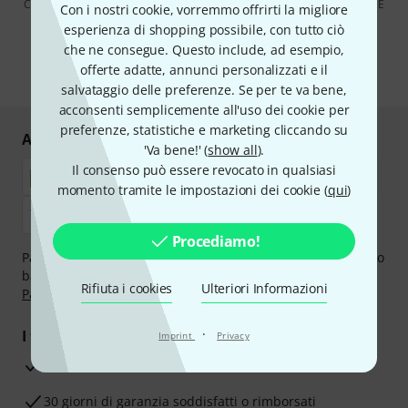
Cliccando su "Iscriviti ora", lei accetta di ricevere pubblicità via e-mail. È
Con i nostri cookie, vorremmo offrirti la migliore
possibile annullare l'iscrizione in qualsiasi momento. Può trovare
esperienza di shopping possibile, con tutto ciò
ulteriori informazioni sulla newsletter nelle nostre linee guida per la
protezione dei dati
data protection guideline
.
che ne consegue. Questo include, ad esempio,
offerte adatte, annunci personalizzati e il
* Richiesto
salvataggio delle preferenze. Se per te va bene,
acconsenti semplicemente all'uso dei cookie per
preferenze, statistiche e marketing cliccando su
Acquisti e pagamenti sicuri
'Va bene!' (
show all
).
Il consenso può essere revocato in qualsiasi
momento tramite le impostazioni dei cookie (
qui
)
Procediamo!
Paga in tutta sicurezza con Contanti alla consegna, Bonifico
bancario, PayPal, Amazon Pay,
Klarna Paga Ora
,
Klarna
Rifiuta i cookies
Ulteriori Informazioni
Paga in 3 rate
oppure Carta di credito.
·
I tuoi vantaggi
Imprint
Privacy
3 anni di garanzia Thomann
30 giorni di garanzia soddisfatti o rimborsati