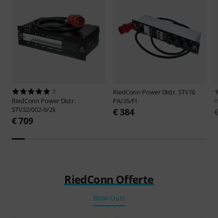
2
RiedConn
Power Distr. STV16
RiedConn
Power Distr.
PA/3S/FI
R
STV32/002-6/2k
€ 384
€ 709
RiedConn Offerte
Blow-Outs