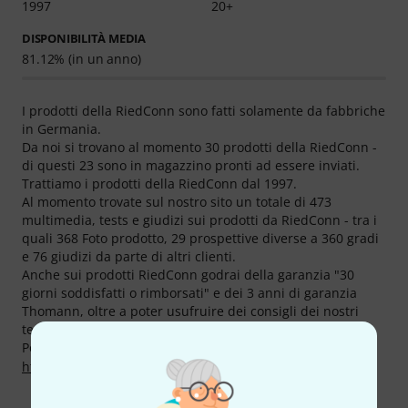
1997
20+
DISPONIBILITÀ MEDIA
81.12% (in un anno)
I prodotti della RiedConn sono fatti solamente da fabbriche
in Germania.
Da noi si trovano al momento 30 prodotti della RiedConn -
di questi 23 sono in magazzino pronti ad essere inviati.
Trattiamo i prodotti della RiedConn dal 1997.
Al momento trovate sul nostro sito un totale di 473
multimedia, tests e giudizi sui prodotti da RiedConn - tra i
quali 368 Foto prodotto, 29 prospettive diverse a 360 gradi
e 76 giudizi da parte di altri clienti.
Anche sui prodotti RiedConn godrai della garanzia "30
giorni soddisfatti o rimborsati" e dei 3 anni di garanzia
Thomann, oltre a poter usufruire dei consigli dei nostri
tecnici specializzati.
Potete trovare maggiori informazioni sul produttore su
http://www.stromverteiler24.de