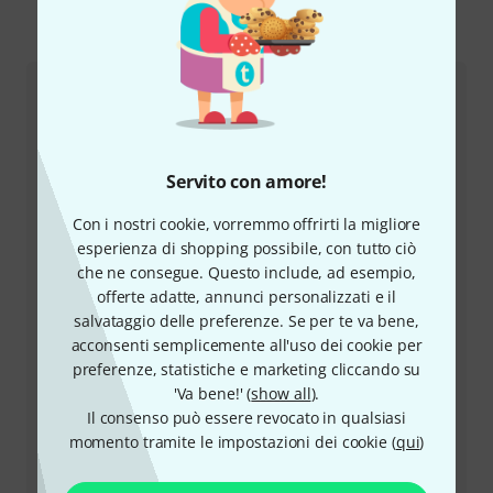
Come contattarci
Servizio Clienti Italia
Servito con amore!
Con i nostri cookie, vorremmo offrirti la migliore
esperienza di shopping possibile, con tutto ciò
che ne consegue. Questo include, ad esempio,
offerte adatte, annunci personalizzati e il
+39-0636154709
salvataggio delle preferenze. Se per te va bene,
acconsenti semplicemente all'uso dei cookie per
Il nostro servizio clienti è a disposizione in caso di
preferenze, statistiche e marketing cliccando su
domande o problemi dopo l'acquisto.
'Va bene!' (
show all
).
Il consenso può essere revocato in qualsiasi
momento tramite le impostazioni dei cookie (
qui
)
Prepara il tuo numero cliente