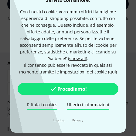
Servito con amore!
Iscriviti ora
Con i nostri cookie, vorremmo offrirti la migliore
esperienza di shopping possibile, con tutto ciò
Cliccando su "Iscriviti ora", lei accetta di ricevere pubblicità via e-mail. È
possibile annullare l'iscrizione in qualsiasi momento. Può trovare
che ne consegue. Questo include, ad esempio,
ulteriori informazioni sulla newsletter nelle nostre linee guida per la
offerte adatte, annunci personalizzati e il
protezione dei dati
data protection guideline
.
salvataggio delle preferenze. Se per te va bene,
* Richiesto
acconsenti semplicemente all'uso dei cookie per
preferenze, statistiche e marketing cliccando su
'Va bene!' (
show all
).
Acquisti e pagamenti sicuri
Il consenso può essere revocato in qualsiasi
momento tramite le impostazioni dei cookie (
qui
)
Procediamo!
Paga in tutta sicurezza con Contanti alla consegna, Bonifico
Rifiuta i cookies
Ulteriori Informazioni
bancario, PayPal, Amazon Pay,
Klarna Paga Ora
,
Klarna
Paga in 3 rate
oppure Carta di credito.
·
Imprint
Privacy
I tuoi vantaggi