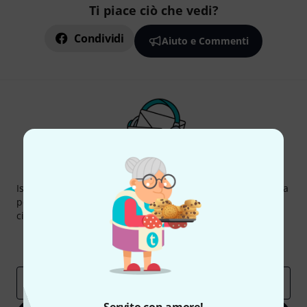
Ti piace ciò che vedi?
Condividi
Aiuto e Commenti
Thomann Newsletter
Iscriviti alla newsletter di Thomann, e con un po' di fortuna
potrai vincere uno dei 50 buoni del valore di 50 euro
ciascuno!
Contributi d'ispirazione
Offerte
Approfondimenti Thomann
Indirizzo e-mail
*