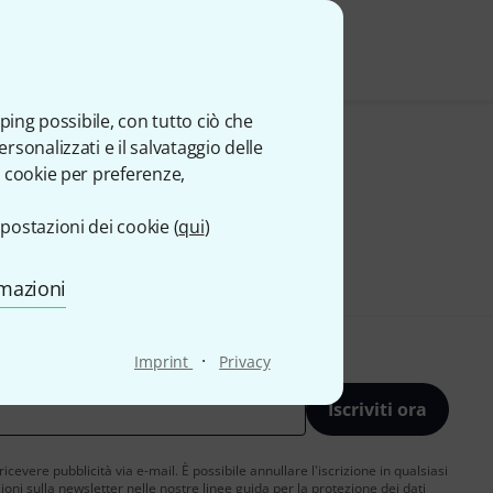
ale
ping possibile, con tutto ciò che
sonalizzati e il salvataggio delle
 cookie per preferenze,
postazioni dei cookie (
qui
)
rmazioni
·
Imprint
Privacy
Iscriviti ora
 ricevere pubblicità via e-mail. È possibile annullare l'iscrizione in qualsiasi
ni sulla newsletter nelle nostre linee guida per la protezione dei dati