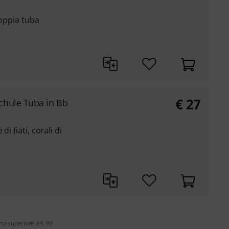
doppia tuba
€
27
chule Tuba in Bb
i fiati, corali di
rto superiore a € 99