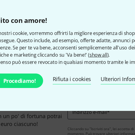
I prezzi includono l'IVA loc
ito con amore!
nostri cookie, vorremmo offrirti la migliore esperienza di shop
segue. Questo include, ad esempio, offerte adatte, annunci per
Ti piace ciò che vedi?
enze. Se per te va bene, acconsenti semplicemente all'uso dei
tiche e marketing cliccando su 'Va bene!' (
show all
).
senso può essere revocato in qualsiasi momento tramite le im
Condividi
Aiuto e Commenti
Rifiuta i cookies
Ulteriori Info
Procediamo!
Indirizzo e-mail
*
n un po' di fortuna potrai
 euro ciascuno!
Cliccando su "Iscriviti ora", lei accetta di
momento. Può trovare ulteriori informazio