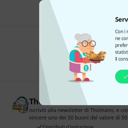
Serv
Con i 
ne con
prefer
statis
Il con
Thomann Newsletter
Iscriviti alla newsletter di Thomann, e co
vincere uno dei 50 buoni del valore di 50
Contributi d'ispirazione