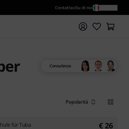
Contattaci
Su di noi
IT / €
re la ricerca con il termine di ricerca {searchTerm}
per
Consulenza
Popolarità
€
26
hule für Tuba