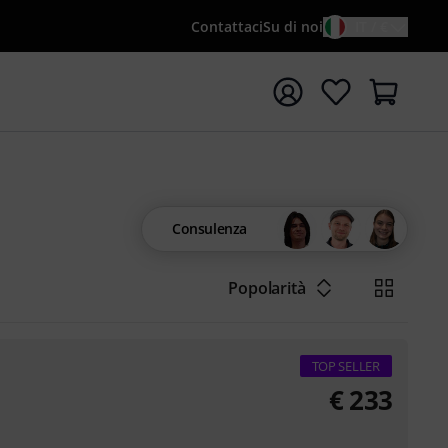
Contattaci
Su di noi
IT / €
re la ricerca con il termine di ricerca {searchTerm}
Consulenza
Popolarità
TOP SELLER
€
233