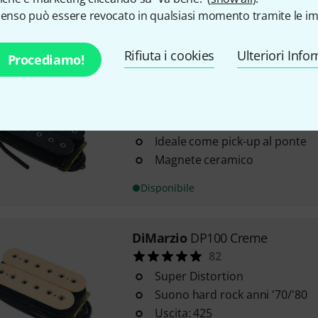
4 fili conduttori
senso può essere revocato in qualsiasi momento tramite le im
Disponibile
Rifiuta i cookies
Ulteriori Info
Procediamo!
DiMarzio
DP100F BK
105
Super Distortion-F
Ideale come pick-up al ponte
Magnete ceramico
Disponibile
DiMarzio
DP100 Creme
82
Super Distortion
Suono hard rock anni '70/'80
Uscita: 425