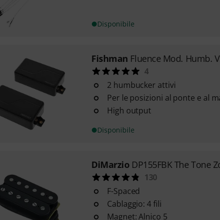
Disponibile
Fishman
Fluence Mod. Humb. V
4
2 humbucker attivi
Per le posizioni al ponte e al 
High output
Disponibile
DiMarzio
DP155FBK The Tone Z
130
F-Spaced
Cablaggio: 4 fili
Magnet: Alnico 5