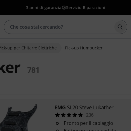
3 anni di garanzia
Servizio Riparazioni
Avvia
Pick-up per Chitarre Elettriche
Pick-up Humbucker
ker
781
EMG
SL20 Steve Lukather
236
Pronto per il cablaggio
Battipenna nero perlato