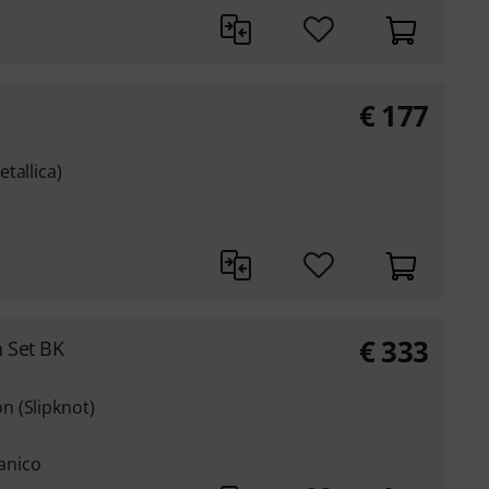
€
177
tallica)
€
333
 Set BK
 (Slipknot)
manico