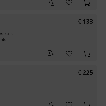
€
133
versario
onte
€
225