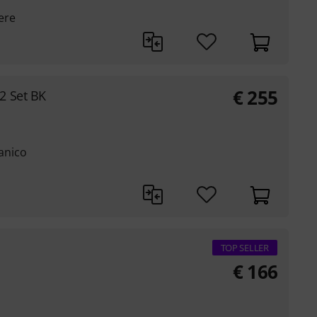
ere
€
255
2 Set BK
manico
TOP SELLER
€
166