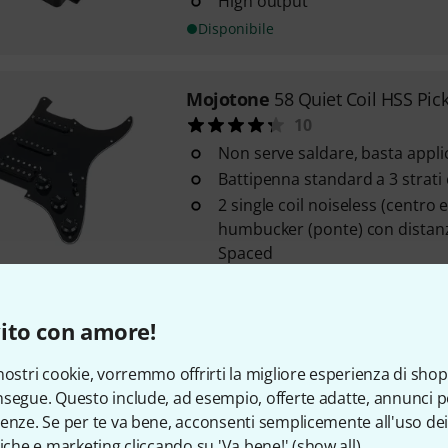
High output
Disponibile
Mojotone
58 Quiet Coil HSS Pic
10
Non serve saldare, basta appli
Battipenna standard a 3 strati 
2 single coil noiseless (centro 
humbucker (ponte) con distanza
Spaced
Disponibile
ito con amore!
DiMarzio
DP102BK X2N Black Un
nostri cookie, vorremmo offrirti la migliore esperienza di shop
97
segue. Questo include, ad esempio, offerte adatte, annunci per
Magnete: ceramica
enze. Se per te va bene, acconsenti semplicemente all'uso dei
Con Quick Connect
tiche e marketing cliccando su 'Va bene!' (
show all
).