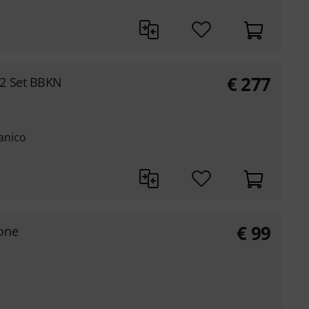
€
277
2 Set BBKN
manico
€
99
one