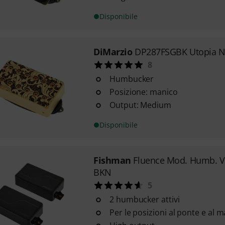
Disponibile
DiMarzio
DP287FSGBK Utopia N
8
Humbucker
Posizione: manico
Output: Medium
Disponibile
Fishman
Fluence Mod. Humb. V
BKN
5
2 humbucker attivi
Per le posizioni al ponte e al 