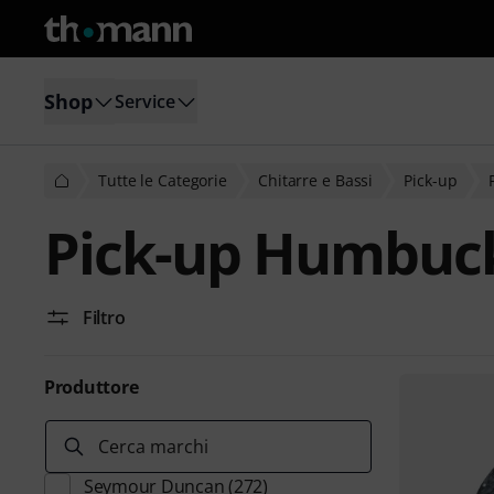
Shop
Service
Tutte le Categorie
Chitarre e Bassi
Pick-up
Pick-up Humbuc
Filtro
Produttore
Cerca marchi
Seymour Duncan
(272)