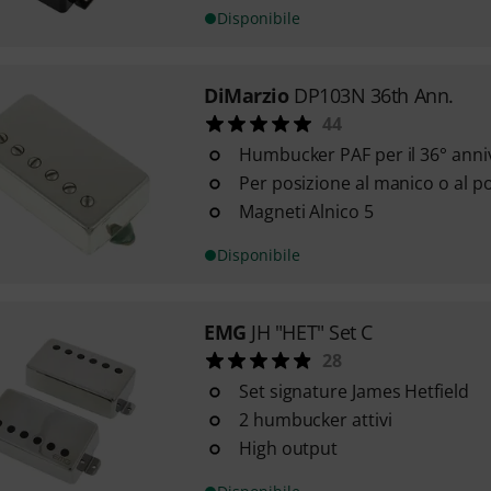
Disponibile
DiMarzio
DP103N 36th Ann.
44
Humbucker PAF per il 36° anni
Per posizione al manico o al p
Magneti Alnico 5
Disponibile
EMG
JH "HET" Set C
28
Set signature James Hetfield
2 humbucker attivi
High output