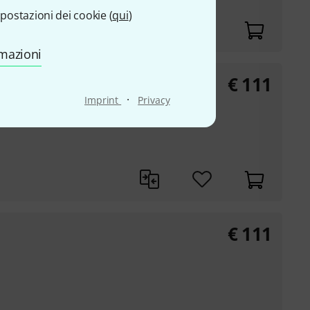
postazioni dei cookie (
qui
)
rmazioni
€
111
·
Imprint
Privacy
€
111