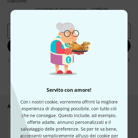
ciascuno!
Contributi d'ispirazione
Offerte
Approfondimenti Thomann
Indirizzo e-mail
*
Iscriviti ora
Cliccando su "Iscriviti ora", lei accetta di ricevere pubblicità via e-mail. È
possibile annullare l'iscrizione in qualsiasi momento. Può trovare
ulteriori informazioni sulla newsletter nelle nostre linee guida per la
protezione dei dati
data protection guideline
.
* Richiesto
Servito con amore!
Con i nostri cookie, vorremmo offrirti la migliore
Acquisti e pagamenti sicuri
esperienza di shopping possibile, con tutto ciò
che ne consegue. Questo include, ad esempio,
offerte adatte, annunci personalizzati e il
salvataggio delle preferenze. Se per te va bene,
acconsenti semplicemente all'uso dei cookie per