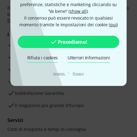
preferenze, statistiche e marketing cliccando su
Paga in tutta sicurezza con Contanti alla consegna, Bonifico
'Va bene!' (
show all
).
bancario, PayPal, Amazon Pay,
Klarna Paga Ora
,
Klarna
Il consenso può essere revocato in qualsiasi
Paga in 3 rate
oppure Carta di credito.
momento tramite le impostazioni dei cookie (
qui
)
I tuoi vantaggi
Procediamo!
3 anni di garanzia Thomann
30 giorni di garanzia soddisfatti o rimborsati
Rifiuta i cookies
Ulteriori Informazioni
Servizio Riparazioni
·
Imprint
Privacy
Consigli degli esperti
Soddisfazione Garantita
Il magazzino più grande d'Europa
Servizi
Costi di trasporto e tempi di consegna