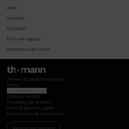
Aiuto
Vouchers
Contattaci
Entra nel negozio
Panoramica dei servizi
Termini & Condizioni
/
Stampa
Privacy
Impostazione Cookie
Diritto di recesso
Procedura per ordinare
Diritti di garanzia legale
Dichiarazione di accessibilità
Recesso dal contratto