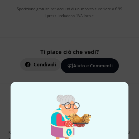
Spedizione gratuita per acquisti di un importo superiore a € 99
I prezzi includono l'IVA locale
Ti piace ciò che vedi?
Condividi
Aiuto e Commenti
Thomann Newsletter
Iscriviti alla newsletter di Thomann, e con un po' di fortuna
potrai vincere uno dei 50 buoni del valore di 50 euro