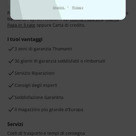
·
Imprint
Privacy
Paga in tutta sicurezza con Contanti alla consegna, Bonifico
bancario, PayPal, Amazon Pay,
Klarna Paga Ora
,
Klarna
Paga in 3 rate
oppure Carta di credito.
I tuoi vantaggi
3 anni di garanzia Thomann
30 giorni di garanzia soddisfatti o rimborsati
Servizio Riparazioni
Consigli degli esperti
Soddisfazione Garantita
Il magazzino più grande d'Europa
Servizi
Costi di trasporto e tempi di consegna