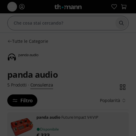
Avviare
Tutte le Categorie
panda audio
Consulenza
5
Prodotti
·
Filtro
Popolarità
panda audio
Future Impact V4 VIP
Disponibile
€
333