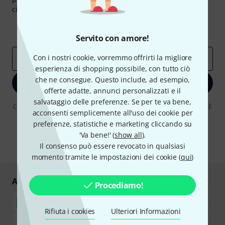
ciascuno!
Contributi d'ispirazione
Offerte
Approfondimenti Thomann
Servito con amore!
Con i nostri cookie, vorremmo offrirti la migliore
Indirizzo e-mail
*
esperienza di shopping possibile, con tutto ciò
che ne consegue. Questo include, ad esempio,
Iscriviti ora
offerte adatte, annunci personalizzati e il
salvataggio delle preferenze. Se per te va bene,
Cliccando su "Iscriviti ora", lei accetta di ricevere pubblicità via e-mail. È
acconsenti semplicemente all'uso dei cookie per
possibile annullare l'iscrizione in qualsiasi momento. Può trovare
ulteriori informazioni sulla newsletter nelle nostre linee guida per la
preferenze, statistiche e marketing cliccando su
protezione dei dati
data protection guideline
.
'Va bene!' (
show all
).
Il consenso può essere revocato in qualsiasi
* Richiesto
momento tramite le impostazioni dei cookie (
qui
)
Acquisti e pagamenti sicuri
Procediamo!
Rifiuta i cookies
Ulteriori Informazioni