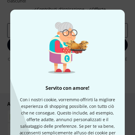
ciascuno!
Contributi d'ispirazione
Offerte
Approfondimenti Thomann
Indirizzo e-mail
*
Iscriviti ora
Cliccando su "Iscriviti ora", lei accetta di ricevere pubblicità via e-mail. È
possibile annullare l'iscrizione in qualsiasi momento. Può trovare
ulteriori informazioni sulla newsletter nelle nostre linee guida per la
protezione dei dati
data protection guideline
.
* Richiesto
Servito con amore!
Con i nostri cookie, vorremmo offrirti la migliore
Acquisti e pagamenti sicuri
esperienza di shopping possibile, con tutto ciò
che ne consegue. Questo include, ad esempio,
offerte adatte, annunci personalizzati e il
salvataggio delle preferenze. Se per te va bene,
acconsenti semplicemente all'uso dei cookie per