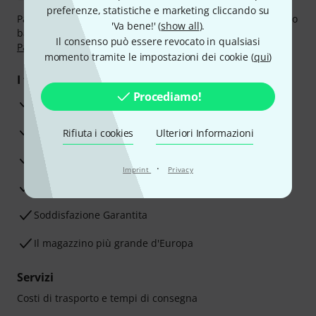
preferenze, statistiche e marketing cliccando su
Paga in tutta sicurezza con Contanti alla consegna, Bonifico
'Va bene!' (
show all
).
bancario, PayPal, Amazon Pay,
Klarna Paga Ora
,
Klarna
Il consenso può essere revocato in qualsiasi
Paga in 3 rate
oppure Carta di credito.
momento tramite le impostazioni dei cookie (
qui
)
I tuoi vantaggi
Procediamo!
3 anni di garanzia Thomann
30 giorni di garanzia soddisfatti o rimborsati
Rifiuta i cookies
Ulteriori Informazioni
Servizio Riparazioni
·
Imprint
Privacy
Consigli degli esperti
Soddisfazione Garantita
Il magazzino più grande d'Europa
Servizi
Costi di trasporto e tempi di consegna