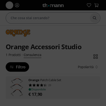
Avviare
Orange Accessori Studio
Consulenza
1
Prodotti
·
Filtro
Popolarità
Orange
Patch Cable Set
23
Disponibile
€
17,90