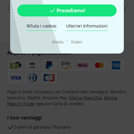
Cliccando su "Iscriviti ora", lei accetta di ricevere pubblicità via e-mail. È
Procediamo!
possibile annullare l'iscrizione in qualsiasi momento. Può trovare
ulteriori informazioni sulla newsletter nelle nostre linee guida per la
protezione dei dati
data protection guideline
.
Rifiuta i cookies
Ulteriori Informazioni
* Richiesto
·
Imprint
Privacy
Acquisti e pagamenti sicuri
Paga in tutta sicurezza con Contanti alla consegna, Bonifico
bancario, PayPal, Amazon Pay,
Klarna Paga Ora
,
Klarna
Paga in 3 rate
oppure Carta di credito.
I tuoi vantaggi
3 anni di garanzia Thomann