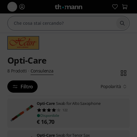
Avviare
Opti-Care
Consulenza
8
Prodotti
·
Filtro
Popolarità
Opti-Care
Swab for Alto Saxophone
122
Disponibile
€
16,70
Opti-Care
Swab for Tenor Sax