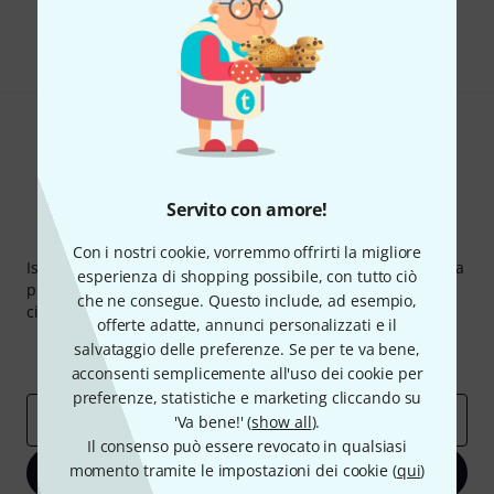
Condividi
Aiuto e Commenti
Servito con amore!
Thomann Newsletter
Con i nostri cookie, vorremmo offrirti la migliore
Iscriviti alla newsletter di Thomann, e con un po' di fortuna
esperienza di shopping possibile, con tutto ciò
potrai vincere uno dei 50 buoni del valore di 50 euro
che ne consegue. Questo include, ad esempio,
ciascuno!
offerte adatte, annunci personalizzati e il
Contributi d'ispirazione
Offerte
salvataggio delle preferenze. Se per te va bene,
Approfondimenti Thomann
acconsenti semplicemente all'uso dei cookie per
preferenze, statistiche e marketing cliccando su
Indirizzo e-mail
*
'Va bene!' (
show all
).
Il consenso può essere revocato in qualsiasi
momento tramite le impostazioni dei cookie (
qui
)
Iscriviti ora