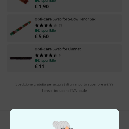
Disponibile
€
1,90
Opti-Care
Swab for S-Bow Tenor Sax
78
Disponibile
€
5,60
Opti-Care
Swab for Clarinet
6
Disponibile
€
11
Spedizione gratuita per acquisti di un importo superiore a € 99
I prezzi includono l'IVA locale
Ti piace ciò che vedi?