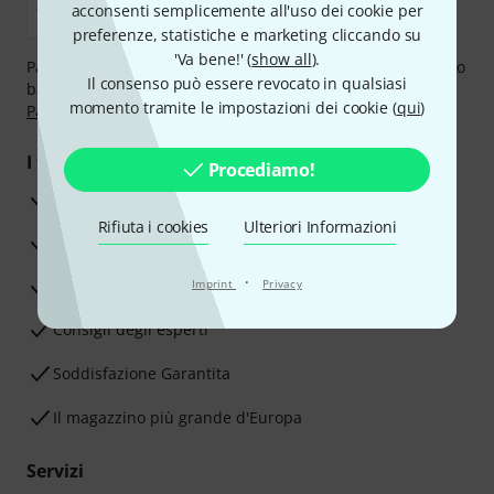
acconsenti semplicemente all'uso dei cookie per
preferenze, statistiche e marketing cliccando su
'Va bene!' (
show all
).
Paga in tutta sicurezza con Contanti alla consegna, Bonifico
Il consenso può essere revocato in qualsiasi
bancario, PayPal, Amazon Pay,
Klarna Paga Ora
,
Klarna
momento tramite le impostazioni dei cookie (
qui
)
Paga in 3 rate
oppure Carta di credito.
I tuoi vantaggi
Procediamo!
3 anni di garanzia Thomann
Rifiuta i cookies
Ulteriori Informazioni
30 giorni di garanzia soddisfatti o rimborsati
·
Servizio Riparazioni
Imprint
Privacy
Consigli degli esperti
Soddisfazione Garantita
Il magazzino più grande d'Europa
Servizi