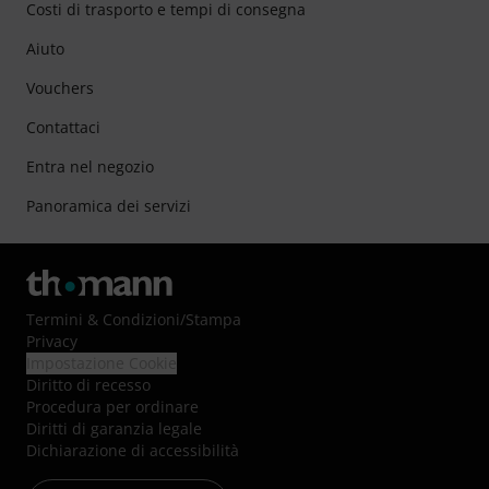
Costi di trasporto e tempi di consegna
Aiuto
Vouchers
Contattaci
Entra nel negozio
Panoramica dei servizi
Termini & Condizioni
/
Stampa
Privacy
Impostazione Cookie
Diritto di recesso
Procedura per ordinare
Diritti di garanzia legale
Dichiarazione di accessibilità