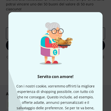
potrai vincere uno dei 50 buoni del valore di 50 euro
ciascuno!
Contributi d'ispirazione
Offerte
Approfondimenti Thomann
Indirizzo e-mail
*
Iscriviti ora
Cliccando su "Iscriviti ora", lei accetta di ricevere pubblicità via e-mail. È
possibile annullare l'iscrizione in qualsiasi momento. Può trovare
ulteriori informazioni sulla newsletter nelle nostre linee guida per la
protezione dei dati
data protection guideline
.
Servito con amore!
* Richiesto
Con i nostri cookie, vorremmo offrirti la migliore
esperienza di shopping possibile, con tutto ciò
Acquisti e pagamenti sicuri
che ne consegue. Questo include, ad esempio,
offerte adatte, annunci personalizzati e il
salvataggio delle preferenze. Se per te va bene,