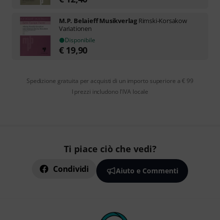
M.P. Belaieff Musikverlag
Rimski-Korsakow
Variationen
Disponibile
€
19,90
Spedizione gratuita per acquisti di un importo superiore a € 99
I prezzi includono l'IVA locale
Ti piace ciò che vedi?
Condividi
Aiuto e Commenti