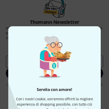
Thomann Newsletter
Iscriviti alla newsletter di Thomann, e con un po' di fortuna
potrai vincere uno dei 50 buoni del valore di 50 euro
ciascuno!
Contributi d'ispirazione
Offerte
Approfondimenti Thomann
Indirizzo e-mail
*
Iscriviti ora
Cliccando su "Iscriviti ora", lei accetta di ricevere pubblicità via e-mail. È
possibile annullare l'iscrizione in qualsiasi momento. Può trovare
Servito con amore!
ulteriori informazioni sulla newsletter nelle nostre linee guida per la
protezione dei dati
data protection guideline
.
Con i nostri cookie, vorremmo offrirti la migliore
esperienza di shopping possibile, con tutto ciò
* Richiesto