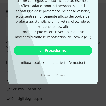
che ne consegue. Questo include, ad esempio,
offerte adatte, annunci personalizzati e il
salvataggio delle preferenze. Se per te va bene,
Acquisti e pagamenti sicuri
acconsenti semplicemente all'uso dei cookie per
preferenze, statistiche e marketing cliccando su
'Va bene!' (
show all
).
Il consenso può essere revocato in qualsiasi
momento tramite le impostazioni dei cookie (
qui
)
Paga in tutta sicurezza con Contanti alla consegna, Bonifico
bancario, PayPal, Amazon Pay,
Klarna Paga Ora
,
Klarna
Procediamo!
Paga in 3 rate
oppure Carta di credito.
I tuoi vantaggi
Rifiuta i cookies
Ulteriori Informazioni
3 anni di garanzia Thomann
·
Imprint
Privacy
30 giorni di garanzia soddisfatti o rimborsati
Servizio Riparazioni
Consigli degli esperti