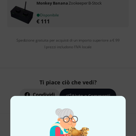
Monkey Banana
Zookeeper B-Stock
Disponibile
€
111
Spedizione gratuita per acquisti di un importo superiore a € 99
I prezzi includono l'IVA locale
Ti piace ciò che vedi?
Condividi
Aiuto e Commenti