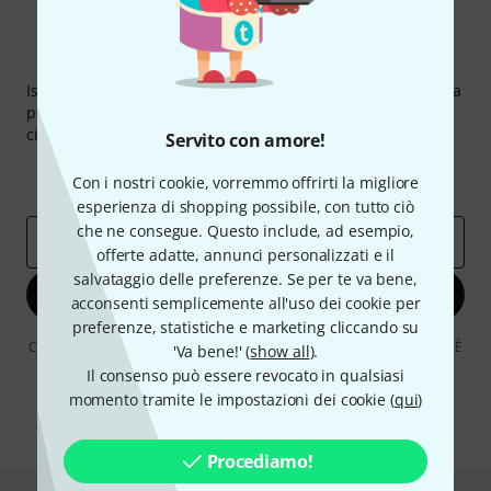
Thomann Newsletter
Iscriviti alla newsletter di Thomann, e con un po' di fortuna
potrai vincere uno dei 50 buoni del valore di 50 euro
ciascuno!
Servito con amore!
Contributi d'ispirazione
Offerte
Con i nostri cookie, vorremmo offrirti la migliore
Approfondimenti Thomann
esperienza di shopping possibile, con tutto ciò
che ne consegue. Questo include, ad esempio,
Indirizzo e-mail
*
offerte adatte, annunci personalizzati e il
salvataggio delle preferenze. Se per te va bene,
Iscriviti ora
acconsenti semplicemente all'uso dei cookie per
preferenze, statistiche e marketing cliccando su
Cliccando su "Iscriviti ora", lei accetta di ricevere pubblicità via e-mail. È
'Va bene!' (
show all
).
possibile annullare l'iscrizione in qualsiasi momento. Può trovare
Il consenso può essere revocato in qualsiasi
ulteriori informazioni sulla newsletter nelle nostre linee guida per la
momento tramite le impostazioni dei cookie (
qui
)
protezione dei dati
data protection guideline
.
* Richiesto
Procediamo!