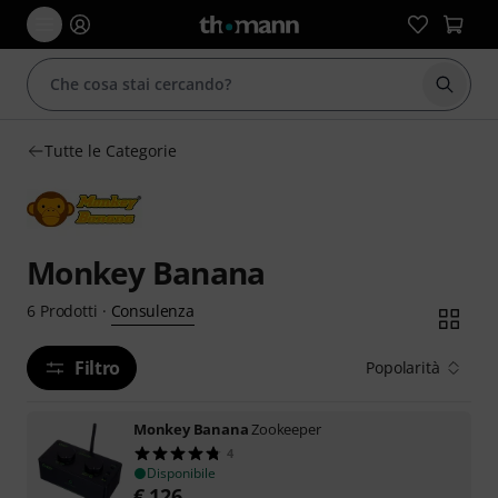
Avviare
Tutte le Categorie
Monkey Banana
Consulenza
6
Prodotti
·
Filtro
Popolarità
Monkey Banana
Zookeeper
4
Disponibile
€
126