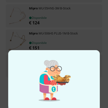
Mipro
MU-55HNS-3M B-Stock
Disponibile
€
124
Mipro
MU-506HS PLUS-1M B-Stock
Disponibile
€
151
Mipro
MU-506HS PLUS-1P B-Stock
Il prodotto è esaurito
€
151
Spedizione gratuita per acquisti di un importo superiore a € 99
I prezzi includono l'IVA locale