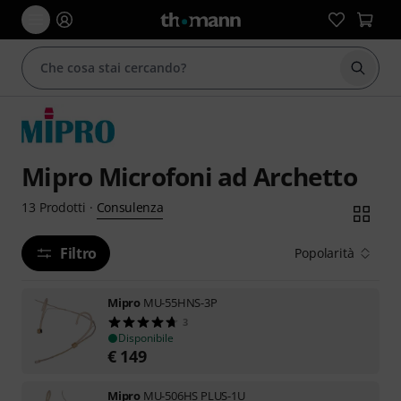
Avviare
Mipro Microfoni ad Archetto
Consulenza
13
Prodotti
·
Filtro
Popolarità
Mipro
MU-55HNS-3P
3
Disponibile
€
149
Mipro
MU-506HS PLUS-1U