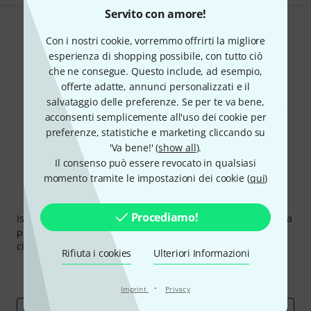
Servito con amore!
Ti piace ciò che vedi?
Con i nostri cookie, vorremmo offrirti la migliore
esperienza di shopping possibile, con tutto ciò
Condividi
Aiuto e Commenti
che ne consegue. Questo include, ad esempio,
offerte adatte, annunci personalizzati e il
salvataggio delle preferenze. Se per te va bene,
acconsenti semplicemente all'uso dei cookie per
preferenze, statistiche e marketing cliccando su
'Va bene!' (
show all
).
Il consenso può essere revocato in qualsiasi
momento tramite le impostazioni dei cookie (
qui
)
Thomann Newsletter
Procediamo!
Iscriviti alla newsletter di Thomann, e con un po' di fortuna
potrai vincere uno dei 50 buoni del valore di 50 euro
ciascuno!
Rifiuta i cookies
Ulteriori Informazioni
Contributi d'ispirazione
Offerte
Approfondimenti Thomann
·
Imprint
Privacy