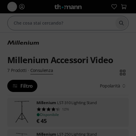
Avviare
Millenium Accessori Video
Consulenza
7
Prodotti
·
Filtro
Popolarità
Millenium
LST-310 Lighting Stand
1276
Disponibile
€
45
Millenium
LST-250 Lighting Stand