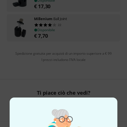
Disponibile
€
17,30
Millenium
Ball Joint
22
Disponibile
€
7,70
Spedizione gratuita per acquisti di un importo superiore a € 99
I prezzi includono l'IVA locale
Ti piace ciò che vedi?
Condividi
Aiuto e Commenti