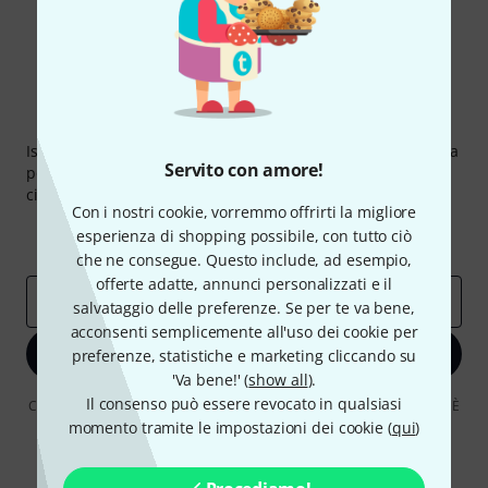
Thomann Newsletter
Iscriviti alla newsletter di Thomann, e con un po' di fortuna
Servito con amore!
potrai vincere uno dei 50 buoni del valore di 50 euro
ciascuno!
Con i nostri cookie, vorremmo offrirti la migliore
Contributi d'ispirazione
Offerte
esperienza di shopping possibile, con tutto ciò
Approfondimenti Thomann
che ne consegue. Questo include, ad esempio,
offerte adatte, annunci personalizzati e il
Indirizzo e-mail
*
salvataggio delle preferenze. Se per te va bene,
acconsenti semplicemente all'uso dei cookie per
Iscriviti ora
preferenze, statistiche e marketing cliccando su
'Va bene!' (
show all
).
Il consenso può essere revocato in qualsiasi
Cliccando su "Iscriviti ora", lei accetta di ricevere pubblicità via e-mail. È
possibile annullare l'iscrizione in qualsiasi momento. Può trovare
momento tramite le impostazioni dei cookie (
qui
)
ulteriori informazioni sulla newsletter nelle nostre linee guida per la
protezione dei dati
data protection guideline
.