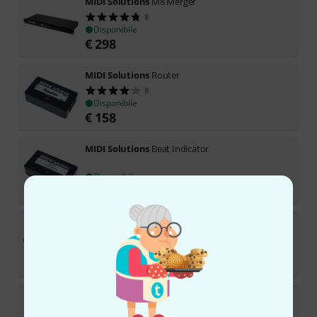
MIDI Solutions
M8 Merger
8
Disponibile
€
298
MIDI Solutions
Router
9
Disponibile
€
158
MIDI Solutions
Beat Indicator
Disponibile
€
158
MIDI Solutions
R8 Relay
4
Disponibile
€
444
MIDI Solutions
Velocity Converter
14