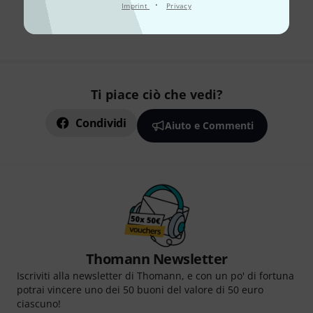
·
Imprint
Privacy
I prezzi includono l'IVA locale
Ti piace ciò che vedi?
Condividi
Aiuto e Commenti
Thomann Newsletter
Iscriviti alla newsletter di Thomann, e con un po' di fortuna
potrai vincere uno dei 50 buoni del valore di 50 euro
ciascuno!