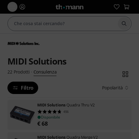
Avviare
MIDI Solutions
Consulenza
22
Prodotti
·
Filtro
Popolarità
MIDI Solutions
Quadra Thru V2
456
Disponibile
€
68
MIDI Solutions
Quadra Merge V2