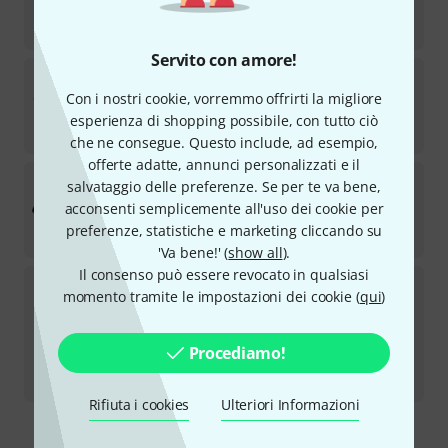
Disponibile entro 1–2 settimane
€
158
Servito con amore!
MIDI Solutions
Programmable Input Selector
3
Con i nostri cookie, vorremmo offrirti la migliore
Disponibile
esperienza di shopping possibile, con tutto ciò
€
158
che ne consegue. Questo include, ad esempio,
offerte adatte, annunci personalizzati e il
MIDI Solutions
Pedal to MIDI Converte B-Stock
salvataggio delle preferenze. Se per te va bene,
acconsenti semplicemente all'uso dei cookie per
Disponibile
preferenze, statistiche e marketing cliccando su
€
152
'Va bene!' (
show all
).
Il consenso può essere revocato in qualsiasi
MIDI Solutions
Router B-Stock
momento tramite le impostazioni dei cookie (
qui
)
Disponibile
€
136
Procediamo!
Miglior prezzo degli ultimi 30 giorni
:
-8%
€
148
Rifiuta i cookies
Ulteriori Informazioni
Spedizione gratuita per acquisti di un importo superiore a € 99