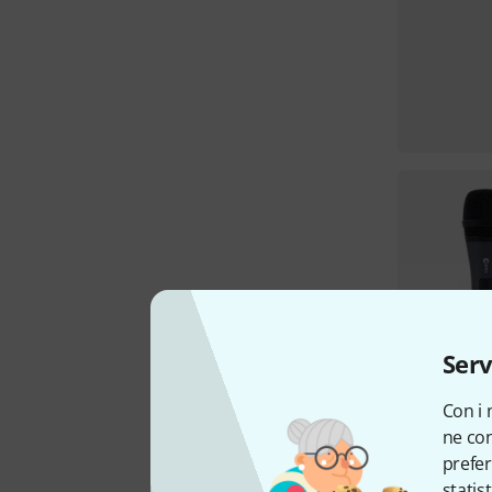
Serv
Con i 
ne con
prefer
statis