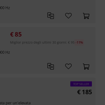
000 Hz
€
85
Miglior prezzo degli ultimi 30 giorni
:
€
95
-11%
000 Hz
TOP SELLER
€
185
ata per un'elevata