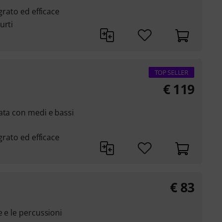
grato ed efficace
urti
TOP SELLER
€
119
ata con medi e bassi
grato ed efficace
€
83
 e le percussioni