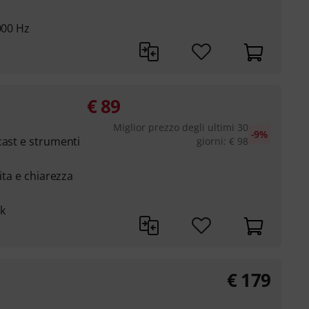
000 Hz
€
89
Miglior prezzo degli ultimi 30
-9%
cast e strumenti
giorni
:
€
98
ita e chiarezza
k
€
179