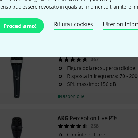
Con collegamento XLR e USB
senso può essere revocato in qualsiasi momento tramite le im
Figura polare: cardioide
Risposta in frequenza: 20 - 16.
Rifiuta i cookies
Ulteriori Info
Procediamo!
Disponibile
AKG
D5
467
Figura polare: supercardioide
Risposta in frequenza: 70 - 20
SPL massimo: 156 dB
Disponibile
AKG
Perception Live P3s
256
Con interruttore