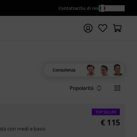
Contattaci
Su di noi
IT / €
re la ricerca con il termine di ricerca {searchTerm}
Consulenza
Popolarità
TOP SELLER
€
115
ata con medi e bassi