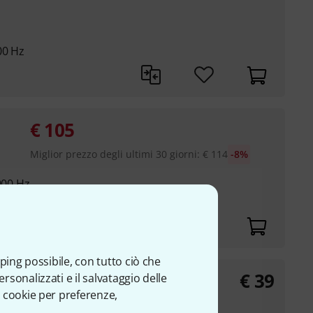
00 Hz
€
105
Miglior prezzo degli ultimi 30 giorni
:
€
114
-8%
000 Hz
ping possibile, con tutto ciò che
€
39
sonalizzati e il salvataggio delle
 cookie per preferenze,