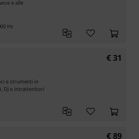
voce e alle
000 Hz
€
31
oci e strumenti in
, DJ o intrattenitori
€
89