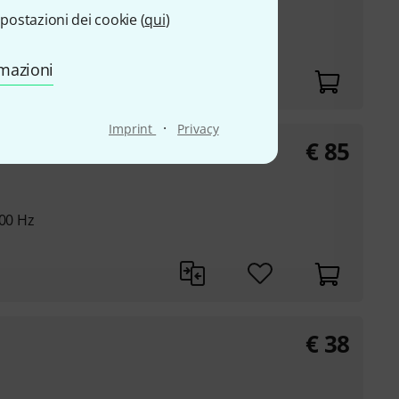
postazioni dei cookie (
qui
)
000 Hz
rmazioni
·
Imprint
Privacy
€
85
000 Hz
€
38