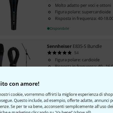
Molto adatto per voci e ottoni
Figura polare: supercardioide
Risposta in frequenza: 40-18.0
Disponibile
Sennheiser
E835-S Bundle
54
Figura polare: cardioide
Risposta in frequenza: 40 - 16.
Impedenza: 350 Ohm
ito con amore!
Disponibile
nostri cookie, vorremmo offrirti la migliore esperienza di shop
segue. Questo include, ad esempio, offerte adatte, annunci per
the t.bone
MB 88U Dual
enze. Se per te va bene, acconsenti semplicemente all'uso dei
251
tiche e marketing cliccando su 'Va bene!' (
show all
).