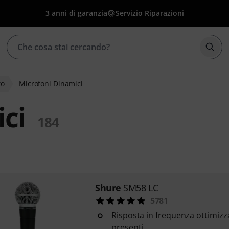
3 anni di garanzia
Servizio Riparazioni
Avvia
to
Microfoni Dinamici
ci
184
Shure
SM58 LC
5781
Risposta in frequenza ottimizz
presenti