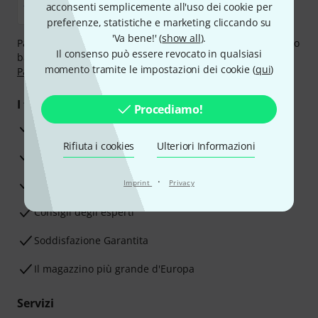
acconsenti semplicemente all'uso dei cookie per
preferenze, statistiche e marketing cliccando su
'Va bene!' (
show all
).
Paga in tutta sicurezza con Contanti alla consegna, Bonifico
Il consenso può essere revocato in qualsiasi
bancario, PayPal, Amazon Pay,
Klarna Paga Ora
,
Klarna
momento tramite le impostazioni dei cookie (
qui
)
Paga in 3 rate
oppure Carta di credito.
I tuoi vantaggi
Procediamo!
3 anni di garanzia Thomann
Rifiuta i cookies
Ulteriori Informazioni
30 giorni di garanzia soddisfatti o rimborsati
·
Servizio Riparazioni
Imprint
Privacy
Consigli degli esperti
Soddisfazione Garantita
Il magazzino più grande d'Europa
Servizi