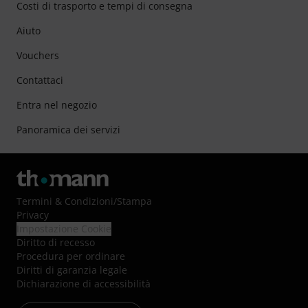
Costi di trasporto e tempi di consegna
Aiuto
Vouchers
Contattaci
Entra nel negozio
Panoramica dei servizi
Termini & Condizioni
/
Stampa
Privacy
Impostazione Cookie
Diritto di recesso
Procedura per ordinare
Diritti di garanzia legale
Dichiarazione di accessibilità