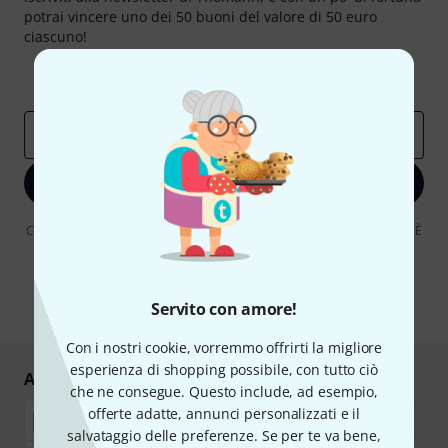
potrai vincere uno dei 50 buoni del valore di 50 euro
ciascuno!
Contributi d'ispirazione
Offerte
Approfondimenti Thomann
Indirizzo e-mail
*
Iscriviti ora
Cliccando su "Iscriviti ora", lei accetta di ricevere pubblicità via e-mail. È
possibile annullare l'iscrizione in qualsiasi momento. Può trovare
ulteriori informazioni sulla newsletter nelle nostre linee guida per la
protezione dei dati
data protection guideline
.
Servito con amore!
* Richiesto
Con i nostri cookie, vorremmo offrirti la migliore
esperienza di shopping possibile, con tutto ciò
Acquisti e pagamenti sicuri
che ne consegue. Questo include, ad esempio,
offerte adatte, annunci personalizzati e il
salvataggio delle preferenze. Se per te va bene,