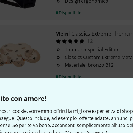
Design ergonomico
Disponibile
Meinl
Classics Extreme Thoman
12
Thomann Special Edition
Classics Custom Extreme Meta
Materiale: bronzo B12
Disponibile
ito con amore!
Meinl
18" Classics Extreme Cras
54
nostri cookie, vorremmo offrirti la migliore esperienza di shop
Dimensione: 18"
segue. Questo include, ad esempio, offerte adatte, annunci per
Finitura lucida
enze. Se per te va bene, acconsenti semplicemente all'uso dei
Materiale: bronzo B12
tiche e marketing cliccando su 'Va bene!' (
show all
).