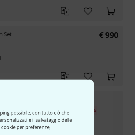
€
990
n Set
l
€
187
h
Miglior prezzo degli ultimi 30 giorni
:
€
204
-8%
ping possibile, con tutto ciò che
sonalizzati e il salvataggio delle
 cookie per preferenze,