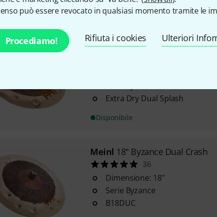
senso può essere revocato in qualsiasi momento tramite le im
Disponibile
Rifiuta i cookies
Ulteriori Info
Procediamo!
Meinl
10" Byzance Dual Splash
17
Dimensione: 10"
Serie Byzance
Extra Dry Dual Splash
Disponibile
Meinl
18" Byzance Dual Crash
36
Dimensione: 18"
Serie Byzance
B18DUC