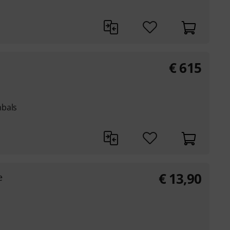
€
615
mbals
€
13,90
e