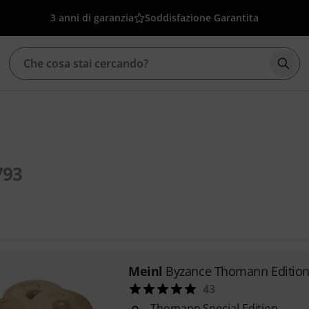
3 anni di garanzia
Soddisfazione Garantita
Avvia
793
Meinl
Byzance Thomann Edition
43
Thomann Special Edition