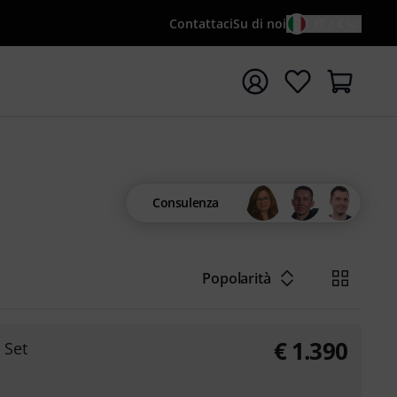
Contattaci
Su di noi
IT / €
re la ricerca con il termine di ricerca {searchTerm}
Consulenza
Popolarità
€
1.390
 Set