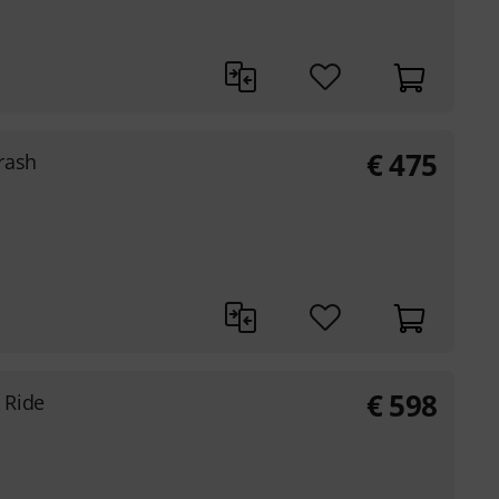
€
475
rash
€
598
 Ride