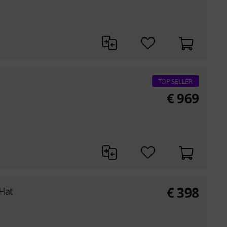
TOP SELLER
€
969
€
398
Hat