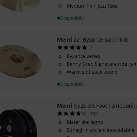
Medium Thin Jazz Ride
Disponibile
Meinl
22" Byzance Sand Ride
7
Byzance series
Benny Greb Signature ride cy
Warm soft stick sound
Disponibile
Meinl
FJS2S-BK Foot Tambourin
182
Materiale: legno
Sonagli in acciaio inossidabile