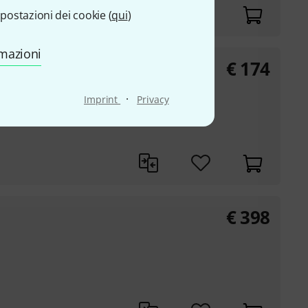
postazioni dei cookie (
qui
)
rmazioni
€
174
·
Imprint
Privacy
€
398