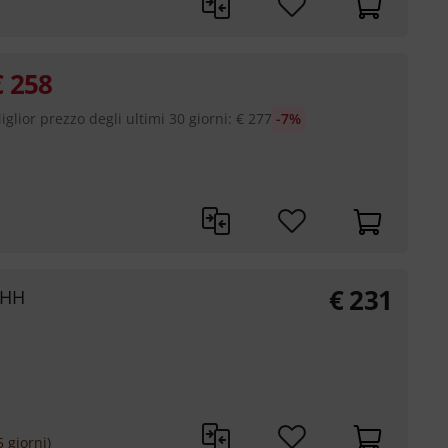
€
258
iglior prezzo degli ultimi 30 giorni
:
€
277
-7%
€
231
 HH
 giorni)