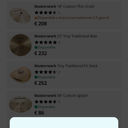
Masterwork
18" Custom Thin Crash
2
Disponibile a breve (normalmente 2-5 giorni)
€
208
Masterwork
22" Troy Traditional Ride
2
Disponibile
€
232
Masterwork
Troy Traditional FX Stack
2
Disponibile
€
252
Masterwork
08" Custom Splash
5
Disponibile
€
86
Masterwork
20" Custom China