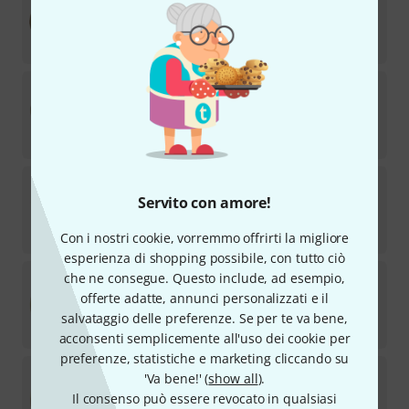
4
Disponibile
€
242
Masterwork
22" Jazz Master Ride
5
Disponibile
€
293
Masterwork
19" Custom Crash
Servito con amore!
1
Disponibile a breve (normalmente 2-5 giorni)
€
218
Con i nostri cookie, vorremmo offrirti la migliore
esperienza di shopping possibile, con tutto ciò
Masterwork
14" Troy Traditional Hi-Hat
che ne consegue. Questo include, ad esempio,
2
offerte adatte, annunci personalizzati e il
Disponibile
salvataggio delle preferenze. Se per te va bene,
€
191
acconsenti semplicemente all'uso dei cookie per
preferenze, statistiche e marketing cliccando su
Masterwork
16" Troy Traditional Crash
'Va bene!' (
show all
).
Il consenso può essere revocato in qualsiasi
Disponibile