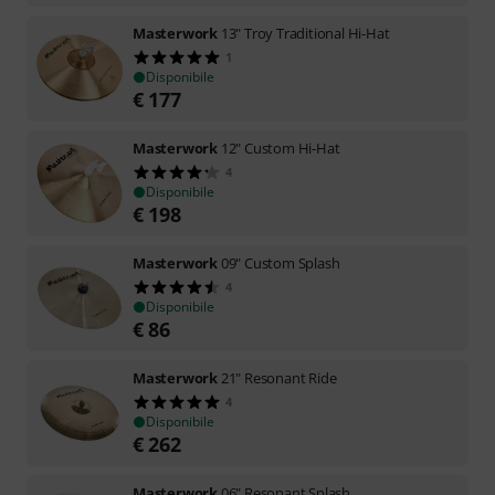
Masterwork
13" Troy Traditional Hi-Hat
1
Disponibile
€
177
Masterwork
12" Custom Hi-Hat
4
Disponibile
€
198
Masterwork
09" Custom Splash
4
Disponibile
€
86
Masterwork
21" Resonant Ride
4
Disponibile
€
262
Masterwork
06" Resonant Splash