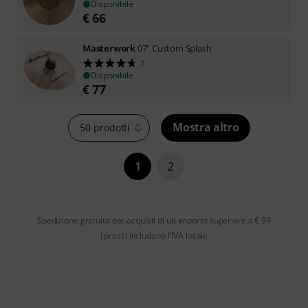
Disponibile
€
66
Masterwork
07" Custom Splash
7
Disponibile
€
77
Mostra altro
50 prodotti
1
2
Spedizione gratuita per acquisti di un importo superiore a € 99
I prezzi includono l'IVA locale