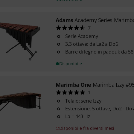
Adams
Academy Series Marimba
7
Serie Academy
3,3 ottave: da La2 a Do6
Barre di legno in padouk da 5
Disponibile
Marimba One
Marimba Izzy #95
1
Telaio: serie Izzy
Estensione: 5 ottave, Do2 - Do
La = 443 Hz
Disponibile fra diversi mesi