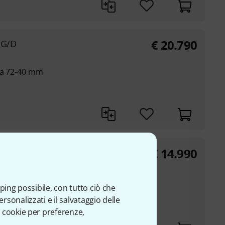
€
20.790
 G/D
 da 72-40 mm
€
14.990
2
o dell’Honduras
ante e ricco di
ping possibile, con tutto ciò che
sonalizzati e il salvataggio delle
)
 cookie per preferenze,
 Hz (Alpha-Voicing)