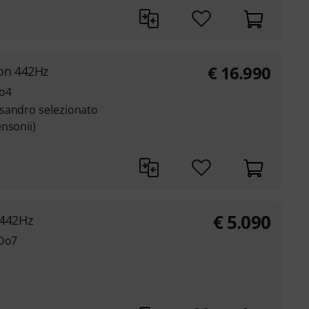
€
16.990
on 442Hz
Do4
sandro selezionato
nsonii)
€
5.090
442Hz
 Do7