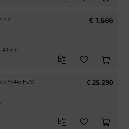
€
1.666
 3.3
8 - 40 mm
€
25.290
05 A=443 Hz(5)
7