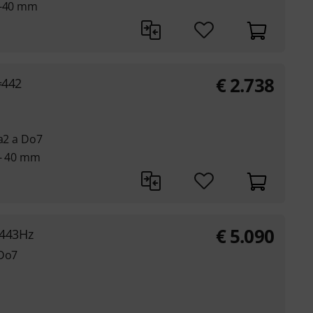
8-40 mm
€
2.738
=442
La2 a Do7
8- 40 mm
€
5.090
443Hz
 Do7