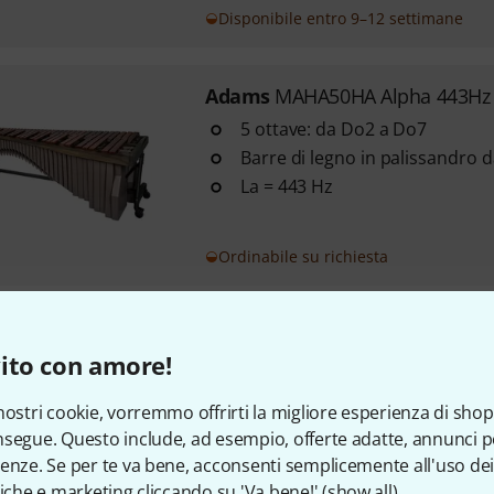
Disponibile entro 9–12 settimane
Adams
MAHA50HA Alpha 443Hz
5 ottave: da Do2 a Do7
Barre di legno in palissandro
La = 443 Hz
Ordinabile su richiesta
Adams
Onyx Marimba 5.0 A=44
ito con amore!
Barre realizzate in palissandr
selezionato: suono caldo, rison
nostri cookie, vorremmo offrirti la migliore esperienza di shop
armoniche
segue. Questo include, ad esempio, offerte adatte, annunci per
Estensione: 5 ottave (Do2-Do7
enze. Se per te va bene, acconsenti semplicemente all'uso dei
Accordata con precisione a 442
tiche e marketing cliccando su 'Va bene!' (
show all
).