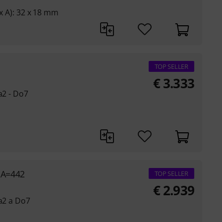
 x A): 32 x 18 mm
TOP SELLER
€
3.333
a2 - Do7
 A=442
TOP SELLER
€
2.939
La2 a Do7