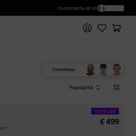
Contattaci
Su di noi
IT / €
re la ricerca con il termine di ricerca {searchTerm}
Consulenza
Popolarità
TOP SELLER
€
499
ori