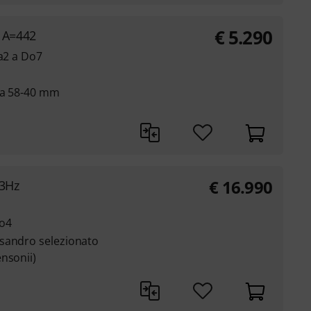
€
5.290
 A=442
La2 a Do7
 da 58-40 mm
€
16.990
3Hz
Do4
sandro selezionato
nsonii)