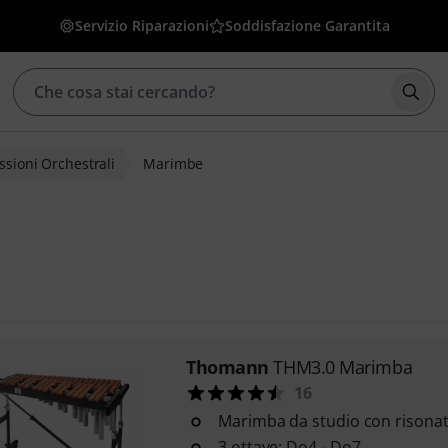
Servizio Riparazioni
Soddisfazione Garantita
Avvia
ssioni Orchestrali
Marimbe
Thomann
THM3.0 Marimba
16
Marimba da studio con risonat
3 ottave: Do4 - Do7