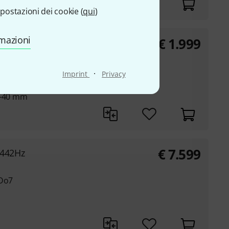
postazioni dei cookie (
qui
)
rmazioni
€
1.999
A=442
 Do6
·
Imprint
Privacy
2-40 mm
€
7.599
442Hz
 Do7