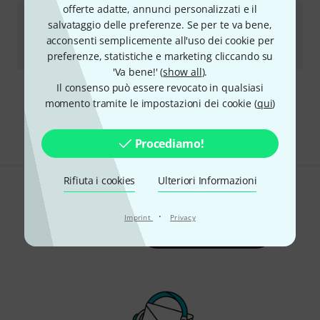
offerte adatte, annunci personalizzati e il
Malletech
Vibra Mallet DS11
salvataggio delle preferenze. Se per te va bene,
acconsenti semplicemente all'uso dei cookie per
Disponibile
€
80
preferenze, statistiche e marketing cliccando su
'Va bene!' (
show all
).
Il consenso può essere revocato in qualsiasi
Spedizione gratuita per acquisti di un importo superiore a € 99
momento tramite le impostazioni dei cookie (
qui
)
I prezzi includono l'IVA locale
Procediamo!
Rifiuta i cookies
Ulteriori Informazioni
Ti piace ciò che vedi?
·
Imprint
Privacy
Condividi
Aiuto e Commenti