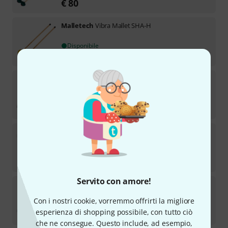
€
80
Malletech
Vibra Mallet SHA-H
Disponibile
€
90
Malletech
Vibra Mallet TM16
Disponibile
€
80
Malletech
Marimba Mallet LS15L
Prodotto preordinabile
€
60
Servito con amore!
Malletech
Marimba Mallet LN2B
Con i nostri cookie, vorremmo offrirti la migliore
Disponibile
esperienza di shopping possibile, con tutto ciò
€
60
che ne consegue. Questo include, ad esempio,