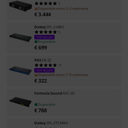
5
Disponibile entro 2–3 settimane
€
3.444
Dateq
SPL-2 MKII
5
TOP SELLER
Disponibile
€
699
PAS
DS-22
21
TOP SELLER
Disponibile entro 7–9 settimane
€
322
Formula Sound
AVC 2D
Disponibile
€
788
Dateq
SPL-2TS MKII