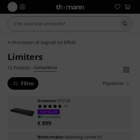
Avviare
Processori di Segnali ed Effetti
Limiters
Consulenza
12
Prodotti
·
Filtro
Popolarità
Drawmer
SP2120
14
TOP SELLER
Disponibile
€
899
Bettermaker
Mastering Limiter V2