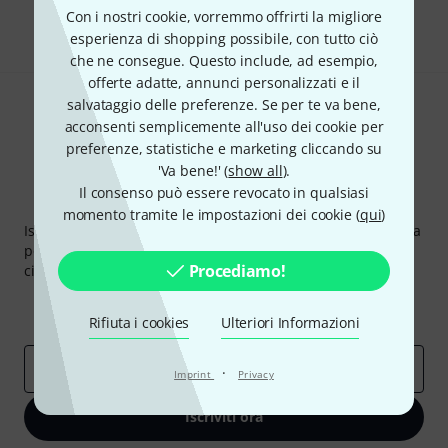
Condividi
Aiuto e Commenti
Con i nostri cookie, vorremmo offrirti la migliore
esperienza di shopping possibile, con tutto ciò
che ne consegue. Questo include, ad esempio,
offerte adatte, annunci personalizzati e il
salvataggio delle preferenze. Se per te va bene,
acconsenti semplicemente all'uso dei cookie per
preferenze, statistiche e marketing cliccando su
'Va bene!' (
show all
).
Il consenso può essere revocato in qualsiasi
Thomann Newsletter
momento tramite le impostazioni dei cookie (
qui
)
Iscriviti alla newsletter di Thomann, e con un po' di fortuna
potrai vincere uno dei 50 buoni del valore di 50 euro
Procediamo!
ciascuno!
Contributi d'ispirazione
Offerte
Approfondimenti Thomann
Rifiuta i cookies
Ulteriori Informazioni
Indirizzo e-mail
*
·
Imprint
Privacy
Iscriviti ora