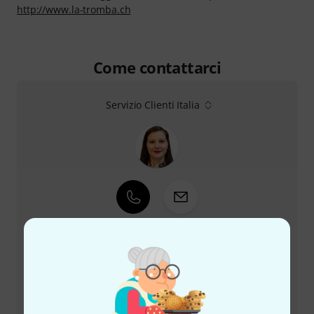
http://www.la-tromba.ch
Come contattarci
Servizio Clienti Italia
+39-0636154709
Il nostro servizio clienti è a disposizione in caso di
domande o problemi dopo l'acquisto.