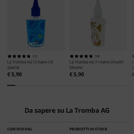
323
108
La Tromba AG
T2 Valve Oil
La Tromba AG
T1 Valve Oil with
L
Special
Silicone
G
€ 5,90
€ 5,90
Da sapere su La Tromba AG
CON NOI DAL
PRODOTTI IN STOCK