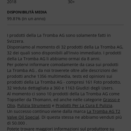
2018
30+
DISPONIBILITÀ MEDIA
99.81% (in un anno)
I prodotti della La Tromba AG sono solamente fatti in
Svizzera.
Disponiamo al momento di 32 prodotti della La Tromba AG,
32 dei quali sono disponibili all'invio immediato. I prodotti
della La Tromba AG li abbiamo ormai da 8 anni.
Per potervi informare comodamente da casa sui prodotti
La Tromba AG , da noi troverete oltre alle descrizioni dei
prodotti anche 1356 multimedia, tests ed opinioni sui
prodotti della La Tromba AG - compresi 161 Foto prodotto,
32 Veduta dettagliata a 360 e 1163 Giudizi degli Users.
Al momento ci sono 10 prodotti della La Tromba AG come
Topseller da Thomann, ed anche nelle categorie
Grasso e
Olio
,
Pulizia Strumenti
e
Prodotti Per La Cura E Pulizia
.
Un successo continuo viene dalla marca
La Tromba AG T2
Valve Oil Special
. Di questa stessa ne abbiamo venduti più
di 50.000 .
Potete trovare maggiori informazioni sul produttore su