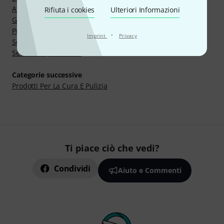
Altri Accessori per Ottoni
Rifiuta i cookies
Ulteriori Informazioni
Grasso e Olio
Pulizia Strumenti
·
Imprint
Privacy
Set Pulizia per Legni
Set Pulizia per Ottoni
Categorie successive
Prodotti Per La Cura E Pulizia
Ti piace ciò che vedi?
Condividi
Aiuto e Commenti