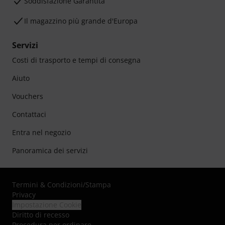
Soddisfazione Garantita
Il magazzino più grande d'Europa
Servizi
Costi di trasporto e tempi di consegna
Aiuto
Vouchers
Contattaci
Entra nel negozio
Panoramica dei servizi
Termini & Condizioni
/
Stampa
Privacy
Impostazione Cookie
Diritto di recesso
Procedura per ordinare