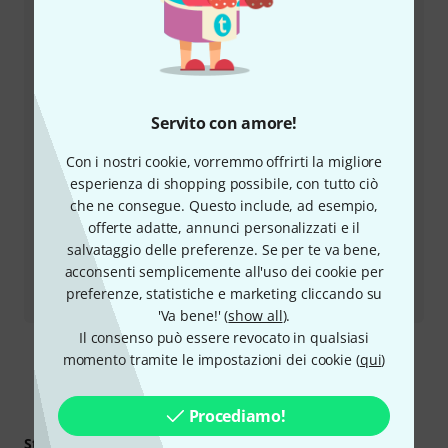
Prepara il tuo numero cliente
Orari di apertura (CEST - Ora legale
dell'Europa centrale)
Servito con amore!
Utilizza il servizio di richiamata
Con i nostri cookie, vorremmo offrirti la migliore
esperienza di shopping possibile, con tutto ciò
Altre opzioni di contatto
che ne consegue. Questo include, ad esempio,
offerte adatte, annunci personalizzati e il
Restituire un prodotto
salvataggio delle preferenze. Se per te va bene,
acconsenti semplicemente all'uso dei cookie per
Tutti i contatti
preferenze, statistiche e marketing cliccando su
'Va bene!' (
show all
).
Il consenso può essere revocato in qualsiasi
momento tramite le impostazioni dei cookie (
qui
)
Scopri di più
Procediamo!
Strumenti a Fiato