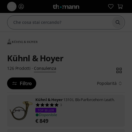
Avviare
Kühnl & Hoyer
Consulenza
126
Prodotti
·
Filtro
Popolarità
Kühnl & Hoyer
1310 L Bb-Parforcehorn Leath.
3
TOP SELLER
Disponibile
€
849