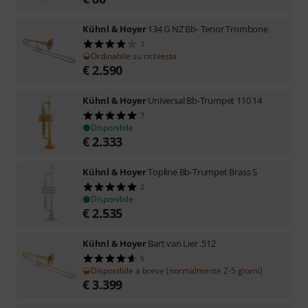
Kühnl & Hoyer
134 G NZ Bb- Tenor Trombone
1
Ordinabile su richiesta
€
2.590
Kühnl & Hoyer
Universal Bb-Trumpet 110 14
7
Disponibile
€
2.333
Kühnl & Hoyer
Topline Bb-Trumpet Brass S
2
Disponibile
€
2.535
Kühnl & Hoyer
Bart van Lier .512
5
Disponibile a breve (normalmente 2-5 giorni)
€
3.399