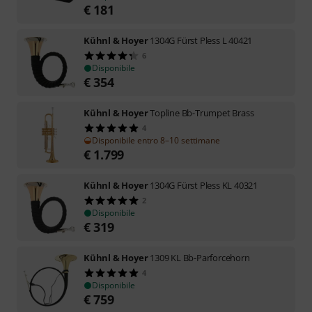
€
181
Kühnl & Hoyer
1304G Fürst Pless L 40421
6
Disponibile
€
354
Kühnl & Hoyer
Topline Bb-Trumpet Brass
4
Disponibile entro 8–10 settimane
€
1.799
Kühnl & Hoyer
1304G Fürst Pless KL 40321
2
Disponibile
€
319
Kühnl & Hoyer
1309 KL Bb-Parforcehorn
4
Disponibile
€
759