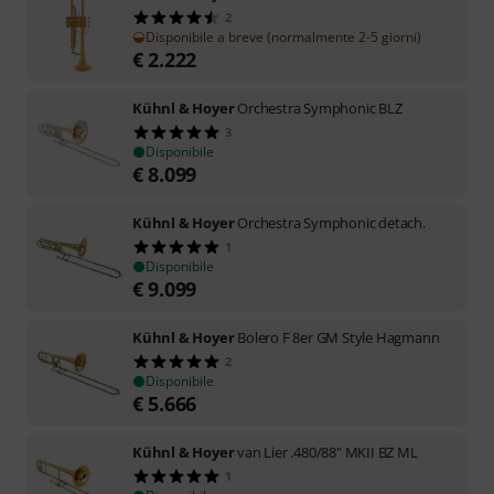
2
Disponibile a breve (normalmente 2-5 giorni)
€
2.222
Kühnl & Hoyer
Orchestra Symphonic BLZ
3
Disponibile
€
8.099
Kühnl & Hoyer
Orchestra Symphonic detach.
1
Disponibile
€
9.099
Kühnl & Hoyer
Bolero F 8er GM Style Hagmann
2
Disponibile
€
5.666
Kühnl & Hoyer
van Lier .480/88" MKII BZ ML
1