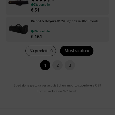
Disponibile
€
51
Kühnl & Hoyer
601 29 Light Case Alto Tromb.
Disponibile
€
161
Mostra altro
50 prodotti
1
2
3
Spedizione gratuita per acquisti di un importo superiore a € 99
I prezzi includono l'IVA locale