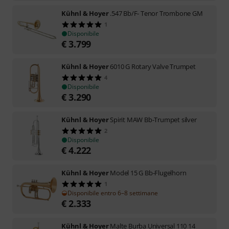
Kühnl & Hoyer
.547 Bb/F- Tenor Trombone GM
1
Disponibile
€
3.799
Kühnl & Hoyer
6010 G Rotary Valve Trumpet
4
Disponibile
€
3.290
Kühnl & Hoyer
Spirit MAW Bb-Trumpet silver
2
Disponibile
€
4.222
Kühnl & Hoyer
Model 15 G Bb-Flugelhorn
1
Disponibile entro 6–8 settimane
€
2.333
Kühnl & Hoyer
Malte Burba Universal 110 14