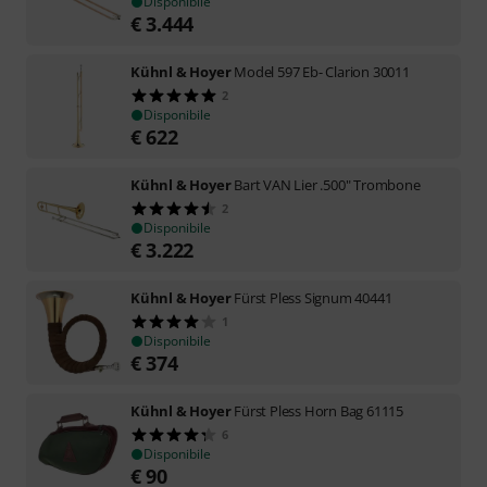
Disponibile
€
3.444
Kühnl & Hoyer
Model 597 Eb- Clarion 30011
2
Disponibile
€
622
Kühnl & Hoyer
Bart VAN Lier .500" Trombone
2
Disponibile
€
3.222
Kühnl & Hoyer
Fürst Pless Signum 40441
1
Disponibile
€
374
Kühnl & Hoyer
Fürst Pless Horn Bag 61115
6
Disponibile
€
90