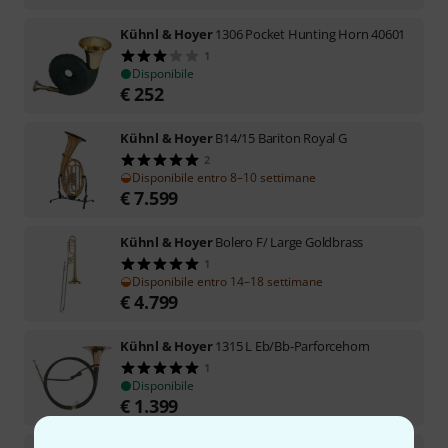
Kühnl & Hoyer
1306 Pocket Hunting Horn 40601
1
Disponibile
€
252
Kühnl & Hoyer
B14/15 Bariton Royal G
2
Disponibile entro 8–10 settimane
€
7.599
Kühnl & Hoyer
Bolero F/ Large Goldbrass
1
Disponibile entro 14–18 settimane
€
4.799
Kühnl & Hoyer
1315 L Eb/Bb-Parforcehorn
1
Disponibile
€
1.399