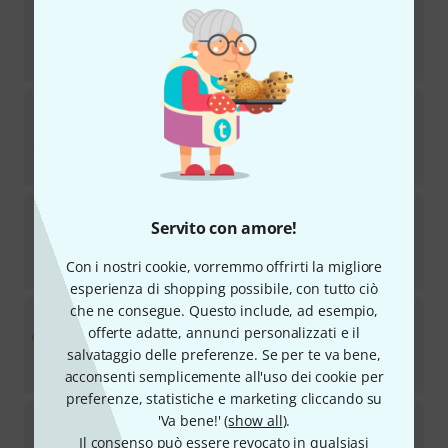
Kühnl & Hoyer
Bam Case 600 49 Trumpet
Disponibile
€
171
Kühnl & Hoyer
Light Case 601 15 Trumpet
6
Disponibile
€
130
Kühnl & Hoyer
Bart van Lier 8E Trombone
Servito con amore!
25
Disponibile
Con i nostri cookie, vorremmo offrirti la migliore
€
86
esperienza di shopping possibile, con tutto ciò
che ne consegue. Questo include, ad esempio,
Kühnl & Hoyer
Bart van Lier .480/88" MKII
offerte adatte, annunci personalizzati e il
6
Disponibile entro 5–7 settimane
salvataggio delle preferenze. Se per te va bene,
€
2.999
acconsenti semplicemente all'uso dei cookie per
preferenze, statistiche e marketing cliccando su
Kühnl & Hoyer
Spirit Bb-Trumpet lacquered
'Va bene!' (
show all
).
Il consenso può essere revocato in qualsiasi