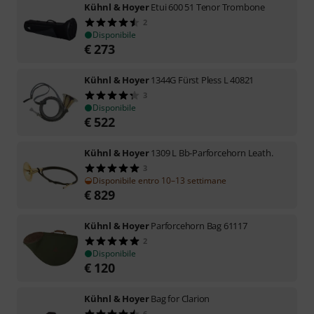
Kühnl & Hoyer
Etui 600 51 Tenor Trombone
2
Disponibile
€
273
Kühnl & Hoyer
1344G Fürst Pless L 40821
3
Disponibile
€
522
Kühnl & Hoyer
1309 L Bb-Parforcehorn Leath.
3
Disponibile entro 10–13 settimane
€
829
Kühnl & Hoyer
Parforcehorn Bag 61117
2
Disponibile
€
120
Kühnl & Hoyer
Bag for Clarion
6