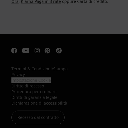
Ora
,
Klarna Paga in 3 rate
oppure Carta di credito.
Termini & Condizioni
/
Stampa
Privacy
Impostazione Cookie
Diritto di recesso
Procedura per ordinare
Diritti di garanzia legale
Dichiarazione di accessibilità
Recesso dal contratto