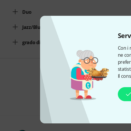
Duo
Jazz/Blues
Serv
grado di difficoltà
Con i 
ne con
prefer
statis
Il con