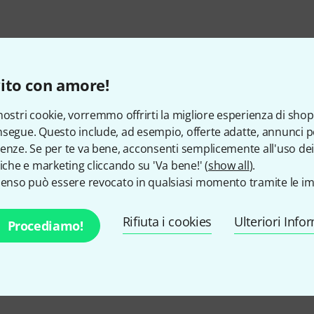
ito con amore!
nostri cookie, vorremmo offrirti la migliore esperienza di shop
segue. Questo include, ad esempio, offerte adatte, annunci per
enze. Se per te va bene, acconsenti semplicemente all'uso dei
tiche e marketing cliccando su 'Va bene!' (
show all
).
Ti piace ciò che vedi?
senso può essere revocato in qualsiasi momento tramite le im
Condividi
Aiuto e Commenti
Rifiuta i cookies
Ulteriori Info
Procediamo!