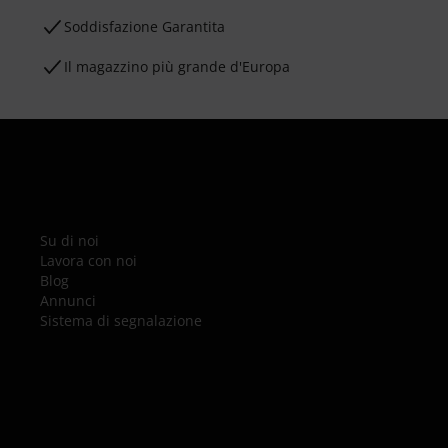
Soddisfazione Garantita
Il magazzino più grande d'Europa
Su di noi
Lavora con noi
Blog
Annunci
Sistema di segnalazione