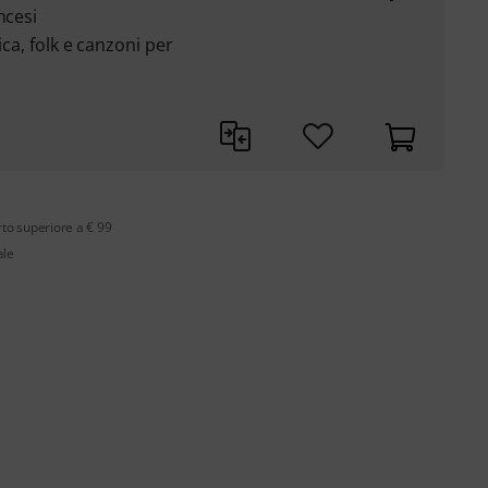
ncesi
ica, folk e canzoni per
rto superiore a € 99
ale