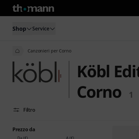
Shop
Service
Canzonieri per Corno
Köbl Edi
Corno
1
Filtro
Prezzo da
Da (€)
A (€)