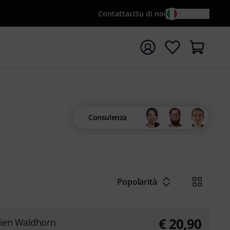
Contattaci
Su di noi
IT / €
re la ricerca con il termine di ricerca {searchTerm}
Consulenza
Popolarità
€
20,90
ien Waldhorn